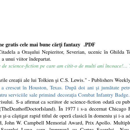
ne gratis cele mai bune cărți fantazy .PDF
adela a Orașului Nepieritor, Severian, ucenic în Ghilda Torti
 a unui viitor îndepartat.
 science-fiction pe care am citit-o de multi ani încoace!... 
le creații ale lui Tolkien și C.S. Lewis." - Publishers Weekl
 a crescut în Houston, Texas. După doi ani şi jumătate petr
entru serviciile sale primind decoraţia Combat Infantry Badge
isului. S-a afirmat ca scriitor de science-fiction odată cu p
TheDeathofDoctorIsland). În 1977 i s-a decernat Chicago 
 şi-a câştigat rapid titlul de operă clasică în domeniu şi i-a
John W. Campbell Memorial Award, Prix Apollo. Multiplu lau
ea Soarelui Lung, care, împreună cu Cartea Soarelui Nou