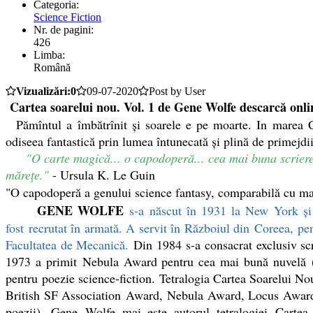
Categoria:
Science Fiction
Nr. de pagini:
426
Limba:
Română
Vizualizări:0
09-07-2020
Post by User
Cartea soarelui nou. Vol. 1 de Gene Wolfe descarcă onli
Pămîntul a îmbătrînit și soarele e pe moarte. In marea Cit
odiseea fantastică prin lumea întunecată și plină de primejdii
"O carte magică... o capodoperă... cea mai buna scriere de
mărețe."
- Ursula K. Le Guin
"O capodoperă a genului science fantasy, comparabilă cu mari
GENE WOLFE
s-a născut în 1931 la New
York şi
fost recrutat în armată. A servit în Războiul din Coreea, p
Facultatea de Mecanică.
Din 1984 s-a consacrat exclusiv scr
1973 a primit Nebula Award pentru cea mai bună nuvelă (
pentru poezie science-fiction. Tetralogia Cartea Soarelui Nou
British SF Association Award, Nebula Award, Locus Award, 
poezii), Gene Wolfe mai este autorul tetralogiei Cart