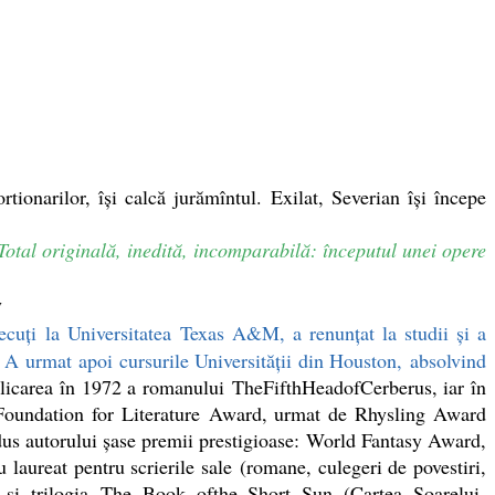
onarilor, își calcă jurămîntul. Exilat, Severian își începe
Total originală, inedită, incomparabilă: începutul unei opere
y
ecuţi la Universitatea Texas A&M, a renunţat la studii şi a
. A urmat apoi cursurile Universităţii din Houston,
absolvind
ublicarea în 1972 a romanului TheFifthHeadofCerberus, iar în
Foundation for Literature Award, urmat de Rhysling Award
 adus autorului şase premii prestigioase: World Fantasy Award,
reat pentru scrierile sale (romane, culegeri de povestiri,
 şi trilogia The Book ofthe Short Sun (Cartea Soarelui