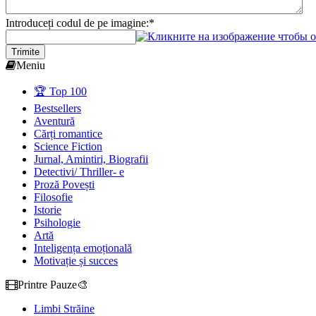
Introduceți codul de pe imagine:
*
Trimite
Meniu
🏆 Top 100
Bestsellers
Aventură
Cărți romantice
Science Fiction
Jurnal, Amintiri, Biografii
Detectivi/ Thriller- e
Proză Povești
Filosofie
Istorie
Psihologie
Artă
Inteligența emoțională
Motivație și succes
Printre Pauze🎨
Limbi Străine