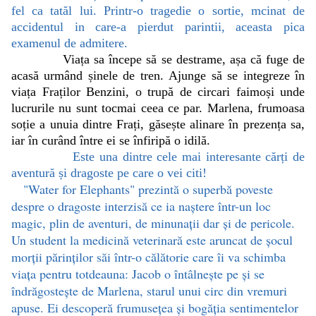
fel ca tatăl lui. Printr-o tragedie o sortie, mcinat de
accidentul in care-a pierdut parintii, aceasta pica
examenul de admitere.
Viața sa începe să se destrame, așa că fuge de
acasă urmând șinele de tren. Ajunge să se integreze în
viața Fraților Benzini, o trupă de circari faimoși unde
lucrurile nu sunt tocmai ceea ce par. Marlena, frumoasa
soție a unuia dintre Frați, găsește alinare în prezența sa,
iar în curând între ei se înfiripă o idilă.
Este una dintre cele mai interesante cărți de
aventură și dragoste pe care o vei citi!
"Water for Elephants" prezintă o superbă poveste
despre o dragoste interzisă ce ia naștere într-un loc
magic, plin de aventuri, de minunații dar și de pericole.
Un student la medicină veterinară este aruncat de șocul
morții părinților săi într-o călătorie care îi va schimba
viața pentru totdeauna: Jacob o întâlnește pe și se
îndrăgostește de Marlena, starul unui circ din vremuri
apuse. Ei descoperă frumusețea și bogăția sentimentelor