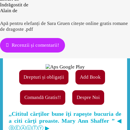
îndrăgostit de
Alain de
Apă pentru elefanți de Sara Gruen citește online gratis romane
de dragoste .pdf
Recenzii și comentarii!
Drepturi și obligații
Add Book
Comandă Gratis!!
Despre Noi
,,Cititul cărţilor bune îţi rapeşte bucuria de
a citi cărţi proaste. Mary Ann Shaffer ”
◀
ⒷⒺⒶⓊⓉⓎ ▶