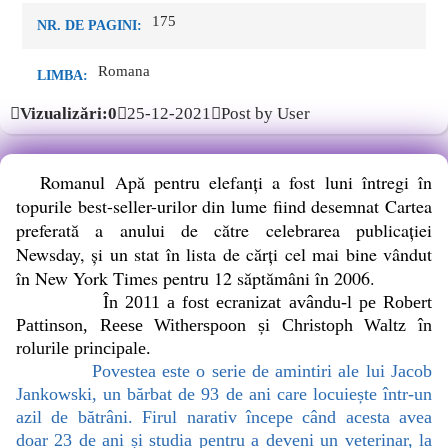
175
NR. DE PAGINI:
Romana
LIMBA:
Vizualizări:0
25-12-2021
Post by User
Romanul Apă pentru elefanți a fost luni întregi în
topurile best-seller-urilor din lume fiind desemnat Cartea
preferată a anului de către celebrarea publicației
Newsday, și un stat în lista de cărți cel mai bine vândut
în New York Times pentru 12 săptămâni în 2006.
În 2011 a fost ecranizat avându-l pe Robert
Pattinson, Reese Witherspoon și Christoph Waltz în
rolurile principale.
Povestea este o serie de amintiri ale lui Jacob
Jankowski, un bărbat de 93 de ani care locuiește într-un
azil de bătrâni. Firul narativ începe când acesta avea
doar 23 de ani și studia pentru a deveni un veterinar, la