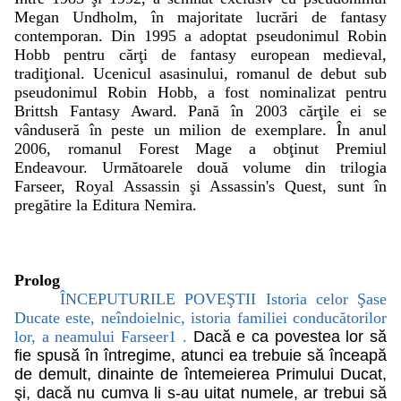
Megan Undholm, în majoritate lucrări de fantasy
contemporan. Din 1995 a adoptat pseudonimul Robin
Hobb pentru cărţi de fantasy european medieval,
tradiţional. Ucenicul asasinului, romanul de debut sub
pseudonimul Robin Hobb, a fost nominalizat pentru
Brittsh Fantasy Award. Pană în 2003 cărţile ei se
vânduseră în peste un milion de exemplare. În anul
2006, romanul Forest Mage a obţinut Premiul
Endeavour. Următoarele două volume din trilogia
Farseer, Royal Assassin şi Assassin's Quest, sunt în
pregătire la Editura Nemira.
Prolog
ÎNCEPUTURILE POVEŞTII Istoria celor Şase
Ducate este, neîndoielnic, istoria familiei conducătorilor
lor, a neamului Farseer1 .
Dacă e ca povestea lor să
fie spusă în întregime, atunci ea trebuie să înceapă
de demult, dinainte de întemeierea Primului Ducat,
şi, dacă nu cumva li s-au uitat numele, ar trebui să