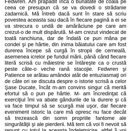
Fedwren. Am prăpădit încă o bunătate de coală pe
ceea ce presupun că se va dovedi o strădanie
zadarnică. Mă întreb dacă sunt în stare să scriu
povestea aceasta sau dacă în fiecare pagină a ei se
va strecura o undă de amărăciune pe care am
crezut-o de mult dispărută. M-am crezut vindecat de
toată ranchiuna, dar de îndată ce pun mâna pe
condei şi pe hârtie, din inima băiatului care am fost
durerea începe să curgă în stropii de cerneală,
asemenea icrelor pe fundul mării, până când fiecare
literă scrisă cu măiestrie se întăreşte ca o crustă
peste câte-o veche rană stacojie. Fedwren şi
Patience se arătau amândoi atât de entuziasmaţi ori
de câte ori se discuta despre o istorie scrisă a celor
Şase Ducate, încât m-am convins singur că merită
efortul să o pun pe hârtie. M- am încredinţat că
exerciţiul îmi va abate gândurile de la durere şi că
va face timpul să se scurgă mai uşor, dar fiecare
eveniment istoric la care mă opresc nu face decât
să trezească din somn propriile fantome ale
singurătăţii şi ale pierderii. Mă tem că voi fi nevoit să
renunţ cu totul la aceasta îndeletnicire, altfel îi voi