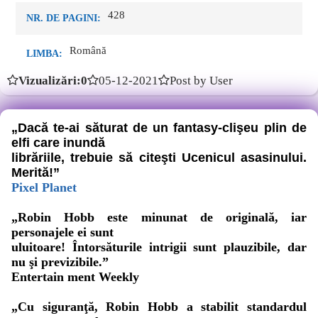
428
NR. DE PAGINI:
Română
LIMBA:
Vizualizări:0
05-12-2021
Post by User
„Dacă te-ai săturat de un fantasy-clişeu plin de
elfi care inundă
librăriile, trebuie să citeşti Ucenicul asasinului.
Merită!”
Pixel Planet
„Robin Hobb este minunat de originală, iar
personajele ei sunt
uluitoare! Întorsăturile intrigii sunt plauzibile, dar
nu şi previzibile.”
Entertain ment Weekly
„Cu siguranţă, Robin Hobb a stabilit standardul