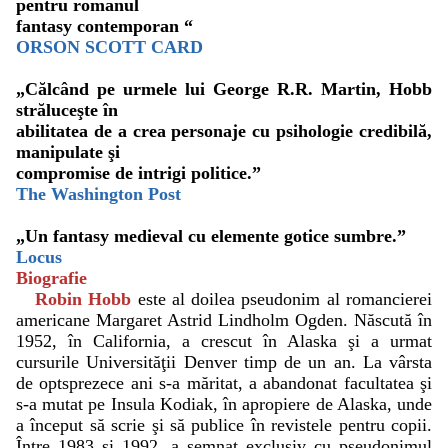
pentru romanul
fantasy contemporan “
ORSON SCOTT CARD
„Călcând pe urmele lui George R.R. Martin, Hobb
străluceşte în
abilitatea de a crea personaje cu psihologie credibilă,
manipulate şi
compromise de intrigi politice.”
The Washington Post
„Un fantasy medieval cu elemente gotice sumbre.”
Locus
Biografie
Robin Hobb
este al doilea pseudonim al romancierei
americane Margaret Astrid Lindholm Ogden. Născută în
1952, în California, a crescut în Alaska şi a urmat
cursurile Universităţii Denver timp de un an. La vârsta
de optsprezece ani s-a măritat, a abandonat facultatea şi
s-a mutat pe Insula Kodiak, în apropiere de Alaska, unde
a început să scrie şi să publice în revistele pentru copii.
Între 1983 şi 1992, a semnat exclusiv cu pseudonimul