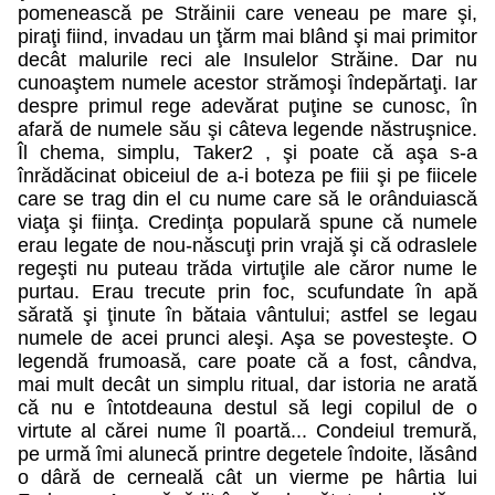
pomenească pe Străinii care veneau pe mare şi,
piraţi fiind, invadau un ţărm mai blând şi mai primitor
decât malurile reci ale Insulelor Străine. Dar nu
cunoaştem numele acestor strămoşi îndepărtaţi. Iar
despre primul rege adevărat puţine se cunosc, în
afară de numele său şi câteva legende năstruşnice.
Îl chema, simplu, Taker2 , şi poate că aşa s-a
înrădăcinat obiceiul de a-i boteza pe fiii şi pe fiicele
care se trag din el cu nume care să le orânduiască
viaţa şi fiinţa. Credinţa populară spune că numele
erau legate de nou-născuţi prin vrajă şi că odraslele
regeşti nu puteau trăda virtuţile ale căror nume le
purtau. Erau trecute prin foc, scufundate în apă
sărată şi ţinute în bătaia vântului; astfel se legau
numele de acei prunci aleşi. Aşa se povesteşte. O
legendă frumoasă, care poate că a fost, cândva,
mai mult decât un simplu ritual, dar istoria ne arată
că nu e întotdeauna destul să legi copilul de o
virtute al cărei nume îl poartă... Condeiul tremură,
pe urmă îmi alunecă printre degetele îndoite, lăsând
o dâră de cerneală cât un vierme pe hârtia lui