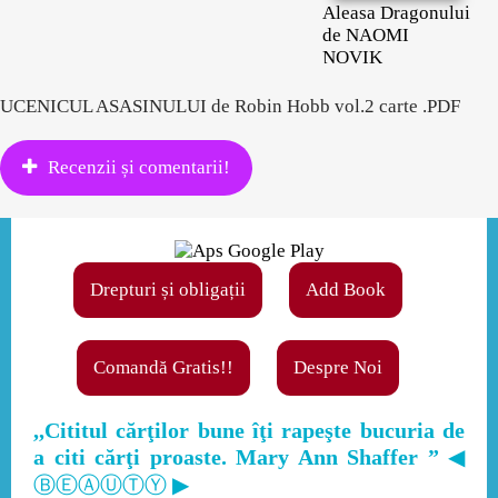
Aleasa Dragonului
de NAOMI
NOVIK
UCENICUL ASASINULUI de Robin Hobb vol.2 carte .PDF
Recenzii și comentarii!
Drepturi și obligații
Add Book
Comandă Gratis!!
Despre Noi
,,Cititul cărţilor bune îţi rapeşte bucuria de
a citi cărţi proaste. Mary Ann Shaffer ”
◀
ⒷⒺⒶⓊⓉⓎ ▶