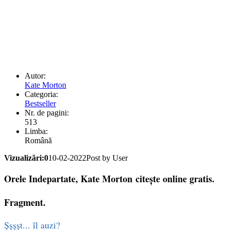
Autor:
Kate Morton
Categoria:
Bestseller
Nr. de pagini:
513
Limba:
Română
Vizualizări:0
10-02-2022
Post by User
Orele Indepartate, Kate Morton citește online gratis.
Fragment.
Şşşşt... îl auzi?