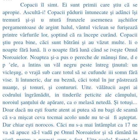
Copacii îl simt. Ei sunt primii care ştiu că se
apropie. Ascultă-i! Copacii pădurii întunecate şi adânci îşi
tremură şi-şi u ntură frunzele asemenea aşchiilor
pergamentoase de argint halul, vântul viclean se furişează
printre vârfurile lor, şoptind că ra începe curând. Copacii
ştiu prea bine, căci sunt bătrâni şi au văzut multe. li o
noapte fără lună. li o noapte fără lună când se iveşte Omul
Noroaielor. Noaptea şi-a pus o pereche de mânuşi fine, d e
p ’ele, a întins un văl negru peste întreg ţinutul: un
vicleşug, o vrajă sub care totul să se cufunde iii somn fără
vise. li întuneric, dar nu beznă, căci totul în jur păstrează
nuanţe, şi tonuri, şi contururi. Uite. vălătucii aspri ai
codrului îngrămădit, in tinderile peticite ale câmpului,
noroiul şanţului de apărare, ca o melasă netedă. Şi totuşi...
Doar dacă nu eşti foarte atent ai putea să nu bagi de seamă
că s-a mişcat ceva tocmai acolo unde nu te-ai fi aşteptat.
Dar chiar eşti norocos. Căci nu s-a mai întâmplat ca 17 ne
va să apuce să-l vadă pe Omul Noroaielor şi să rămână în
viaţă pentru a povesti cum a fost. Uite-acolo! Şanţul de