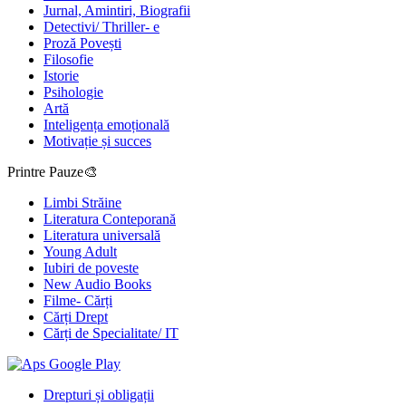
Jurnal, Amintiri, Biografii
Detectivi/ Thriller- e
Proză Povești
Filosofie
Istorie
Psihologie
Artă
Inteligența emoțională
Motivație și succes
Printre Pauze🎨
Limbi Străine
Literatura Conteporană
Literatura universală
Young Adult
Iubiri de poveste
New Audio Books
Filme- Cărți
Cărți Drept
Cărți de Specialitate/ IT
Drepturi și obligații