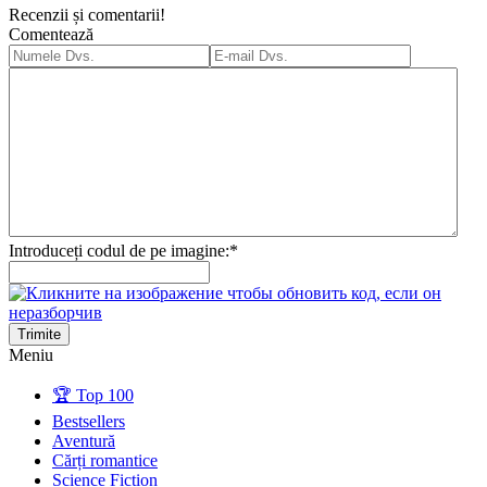
Recenzii și comentarii!
Comentează
Introduceți codul de pe imagine:
*
Trimite
Meniu
🏆 Top 100
Bestsellers
Aventură
Cărți romantice
Science Fiction