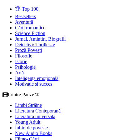
🏆 Top 100
Bestsellers
Aventură
Cărți romantice
Science Fiction
Jurnal, Amintiri, Biografii
Detectivi/ Thriller- e
Proză Povești
Filosofie
Istorie
Psihologie
Artă
Inteligența emoțională
Motivație și succes
Printre Pauze🎨
Limbi Străine
Literatura Conteporană
Literatura universală
Young Adult
Iubiri de poveste
New Audio Books
Filme- Cărți