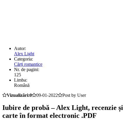
Autor:
Alex Light
Categoria:
Cărți romantice
Nr. de pagini:
125
Limba:
Română
Vizualizări:0
09-01-2022
Post by User
Iubire de probă – Alex Light, recenzie și
carte în format electronic .PDF