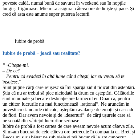
poveste caldă, numai bună de savurat în weekend sau în nopțile
lungi și friguroase. Mie mi-a asigurat câteva ore de liniște și pace. Și
cred că asta este anume super puterea lecturii.
Iubire de probă
Iubire de probă – joacă sau realitate?
” -Citește-mi.
– De ce?
– Pentru că evadezi în altă lume când citești, iar eu vreau să te
însoțesc
.”
Sunt puține cărți care reușesc să îmi spargă zidul ridicat din așteptări.
Știu că nu ar trebui să plec niciodată la drum cu așteptări. Călătoriile
sunt minunate și fiecare destinație are farmecul ei. Doar că, pentru
un cititor, lucrurile nu mai funcționează „rațional”. Ne aruncăm în
povești cu standarde ridicate, așteptăm avalanșe de emoții și cascade
de fiori. Dar avem nevoie și de „deserturi”, de cărți ușurele care să
ne scoată din vârtejul lucrurilor serioase.
Iubire de probă a fost cartea de care aveam nevoie acum câteva zile.
Și m-am bucurat de cele câteva ore petrecute în compania ei. Brett și
Becca mi s-au băgat pe sub piele și mă bucur că le-am cunoscut