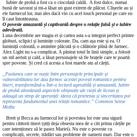
Iubire de probă a fost ca o ciocolată caldă. A fost dulce, numai
bună de savurat și mi-a lăsat un gust extrem de plăcut. Clișeele au și
ele farmecul lor, mai ales dacă vin cu acel touch personal pe care eu
îl caut întotdeauna.
O poveste amuzantă și captivantă despre o relație falsă și o iubire
adevărată.
Luna decembrie are magia ei și cartea asta s-a integrat perfect printre
globuri, sclipici și luminițe colorate. Da, cam așa este și ea. O
luminiță colorată, o amintire plăcută și o călătorie plină de farmec.
Alex Light nu s-a complicat. A păstrat totul în linii simple, a folosit
un stil aerisit și cald, a lăsat personajele să fie brațele care te poartă
spre poveste. Și cred că acesta a fost marele atu al cărții.
„Pasiunea care se naște între personajele principale și
vulnerabilitatea lor dau farmec acestei povești romantice pentru
tineri, transformând-o într-o lectură agreabilă și amuzantă. Iubire
de probă abordează aspectele obișnuite ale vieții de licean și
adaugă un strop de speranță: ideea că prietenia și sinceritatea pot
reprezenta fundamentul unei relații romantice.” Common Sense
Media
Brett și Becca au farmecul lor și povestea lor este una sigură
pentru cititorii tineri (știți deja obsesia mea de a citi prima cărțile pe
care intenționez să le pasez Mariei). Nu este o poveste cu
complicații, secrete, trădări sau probleme de oameni mari. Dar este o