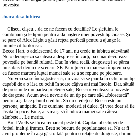
povestea.
Joaca de-a iubirea
Clișeu, clișeu…da ce ne facem cu detaliile? Le șlefuim, le
combinăm și le lipim pentru a da naștere unei povești lipicioase. Și
se pare că Alex Light a găsit rețeta perfectă pentru a ajunge la
inimile cititorilor săi.
Becca Hart, o adolescentă de 17 ani, nu crede în iubirea adevărată.
Nu o deranjează să citească despre ea în cărți, ba chiar devorează
poveștile pe bandă rulantă. Dar, în viața reală, dragostea i se părea
un subiect demn de scenarii SF. Părinții ei nu mai erau împreună și
ea fusese martora luptei mamei sale se a se repune pe picioare.
Nu voia să se îndrăgostească, nu voia să se piardă în ochii unui tip
capabil de a o lăsa cu ochii în soare câțiva ani mai încolo. Dar, sătulă
de presiunile din partea prietenei sale, Becca inventează o poveste
de dragoste. Acum avea nevoie de un tip pe care să-l „folosească”
pentru a-și face planul credibil. Să nu credeți că Becca este un
personaj antipatic. Este cuminte, modestă și dulce. Și vrea doar să fie
lăsată în pace. Bine, ar vrea și să îi aducă mamei sale câteva
zâmbete… Le merita.
Brett Wells se făcea remarcat peste tot. Căpitan al echipei de
fotbal, înalt și frumos, Brett se bucura de popularitatea sa. Nu ar fi
avut probleme în a-și găsi o fată pentru o relație de dragoste, dar nu