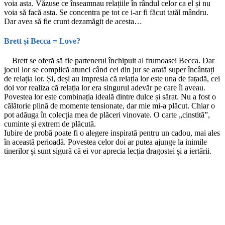
voia asta. Văzuse ce înseamnau relațiile în rândul celor ca el și nu
voia să facă asta. Se concentra pe tot ce i-ar fi făcut tatăl mândru.
Dar avea să fie crunt dezamăgit de acesta…
Brett și Becca = Love?
Brett se oferă să fie partenerul închipuit al frumoasei Becca. Dar
jocul lor se complică atunci când cei din jur se arată super încântați
de relația lor. Și, deși au impresia că relația lor este una de fațadă, cei
doi vor realiza că relația lor era singurul adevăr pe care îl aveau.
Povestea lor este combinația ideală dintre dulce și sărat. Nu a fost o
călătorie plină de momente tensionate, dar mie mi-a plăcut. Chiar o
pot adăuga în colecția mea de plăceri vinovate. O carte „cinstită”,
cuminte și extrem de plăcută.
Iubire de probă poate fi o alegere inspirată pentru un cadou, mai ales
în această perioadă. Povestea celor doi ar putea ajunge la inimile
tinerilor și sunt sigură că ei vor aprecia lecția dragostei și a iertării.