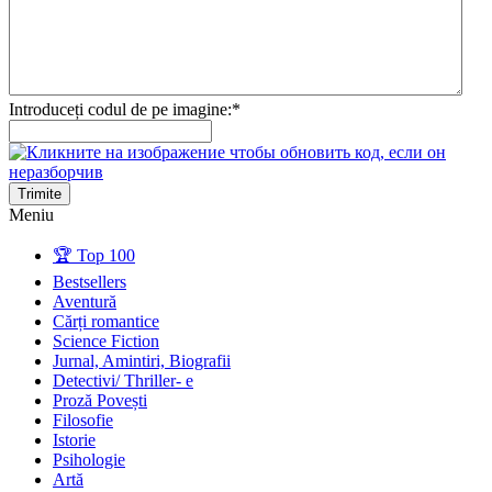
Introduceți codul de pe imagine:
*
Trimite
Meniu
🏆 Top 100
Bestsellers
Aventură
Cărți romantice
Science Fiction
Jurnal, Amintiri, Biografii
Detectivi/ Thriller- e
Proză Povești
Filosofie
Istorie
Psihologie
Artă