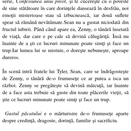
serie,
Confesiunea unui preot
, și te cucerește cu o poveste
de sine stătătoare în care dorințele dansează în desfrâu, noi
emoții misterioase stau să izbucnească, iar două suflete
spear să rămână nevătămate.Sean nu a gustat niciodată din
fructul iubirii. Până când apare ea, Zenny, o tânără însetată
de viață, dar care e pe cale să devină călugăriță. Însă nu
înainte de a ști ce lucruri minunate poate simți și face un
trup.Iar lumea lui se mistuie, o dorește nebunește, aproape
dureros.
În scenă intră fratele lui Tyler, Sean, care se îndrăgostește
de Zenny, o tânără de-o frumusețe ce ar putea a isca un
război. Zenny se pregătește să devină măicuță, iar înainte
de a face asta trebuie să guste din toate plăcerile vieții, să
știe ce lucruri minunate poate simți și face un trup.
Gustul păcatului
e o mărturisire de-o frumusețe aparte
despre credință, dragoste, dorință, familie și sacrificiu.