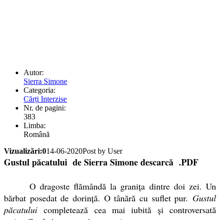
Autor:
Sierra Simone
Categoria:
Cărți Interzise
Nr. de pagini:
383
Limba:
Română
Vizualizări:0
14-06-2020
Post by User
Gustul păcatului de Sierra Simone descarcă .PDF
O dragoste flămândă la granița dintre doi zei. Un
bărbat posedat de dorință. O tânără cu suflet pur.
Gustul
păcatului
completează cea mai iubită și controversată