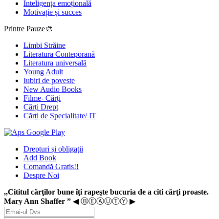
Inteligența emoțională
Motivație și succes
Printre Pauze🎨
Limbi Străine
Literatura Conteporană
Literatura universală
Young Adult
Iubiri de poveste
New Audio Books
Filme- Cărți
Cărți Drept
Cărți de Specialitate/ IT
Drepturi și obligații
Add Book
Comandă Gratis!!
Despre Noi
,,Cititul cărţilor bune îţi rapeşte bucuria de a citi cărţi proaste.
Mary Ann Shaffer ”
◀ ⒷⒺⒶⓊⓉⓎ ▶