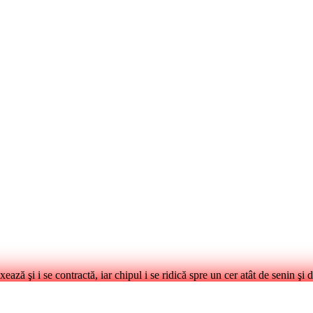
ează şi i se contractă, iar chipul i se ridică spre un cer atât de senin şi d