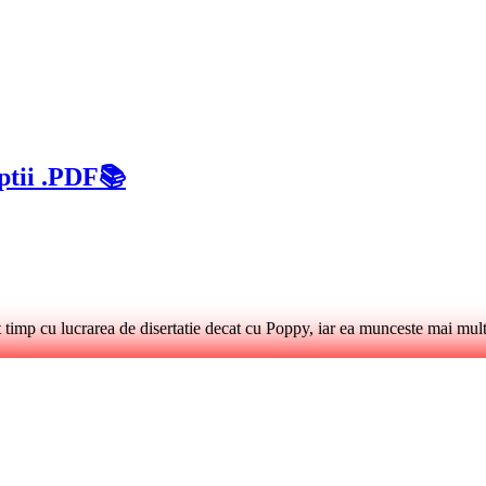
ptii .PDF📚
t timp cu lucrarea de disertatie decat cu Poppy, iar ea munceste mai mul