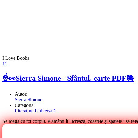
I Love Books
11
☝👀Sierra Simone - Sfântul. carte PDF📚
Autor:
Sierra Simone
Categoria:
Literatura Universală
Se roagă cu tot corpul. Plămânii îi lucrează, coastele şi spatele i se relax