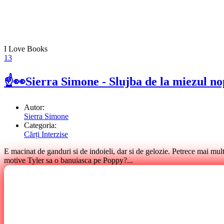
I Love Books
13
☝👀Sierra Simone - Slujba de la miezul no
Autor:
Sierra Simone
Categoria:
Cărți Interzise
E macinat de ganduri si de indoieli, dar si de gelozie. Petrece mai mul
motive Tyler sa o banuiasca pe Poppy?...