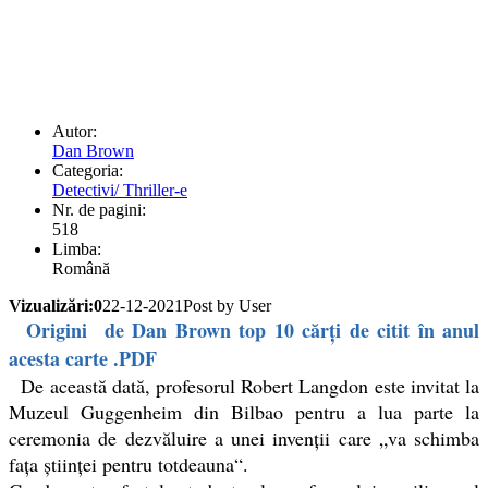
Autor:
Dan Brown
Categoria:
Detectivi/ Thriller-e
Nr. de pagini:
518
Limba:
Română
Vizualizări:0
22-12-2021
Post by User
Origini de Dan Brown top 10 cărți de citit în anul
acesta carte .PDF
De această dată, profesorul Robert Langdon este invitat la
Muzeul Guggenheim din Bilbao pentru a lua parte la
ceremonia de dezvăluire a unei invenții care „va schimba
fața științei pentru totdeauna“.