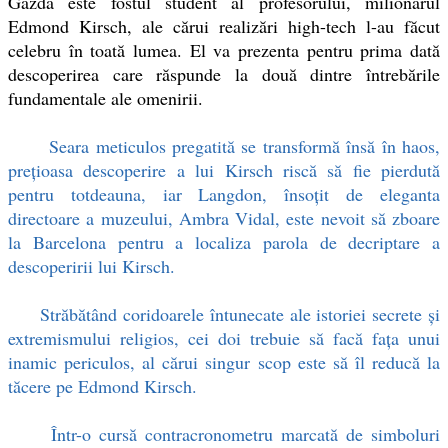
Gazda este fostul student al profesorului, milionarul
Edmond Kirsch, ale cărui realizări high-tech l-au făcut
celebru în toată lumea. El va prezenta pentru prima dată
descoperirea care răspunde la două dintre întrebările
fundamentale ale omenirii.
Seara meticulos pregatită se transformă însă în haos,
prețioasa descoperire a lui Kirsch riscă să fie pierdută
pentru totdeauna, iar Langdon, însoțit de eleganta
directoare a muzeului, Ambra Vidal, este nevoit să zboare
la Barcelona pentru a localiza parola de decriptare a
descoperirii lui Kirsch.
Străbătând coridoarele întunecate ale istoriei secrete și
extremismului religios, cei doi trebuie să facă fața unui
inamic periculos, al cărui singur scop este să îl reducă la
tăcere pe Edmond Kirsch.
Într-o cursă contracronometru marcată de simboluri