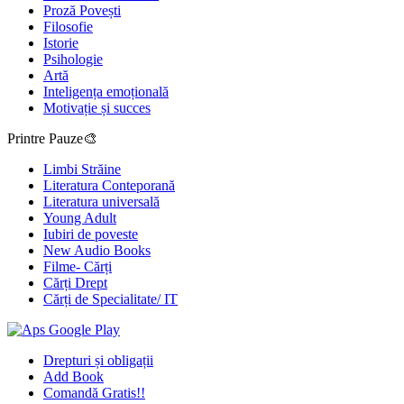
Proză Povești
Filosofie
Istorie
Psihologie
Artă
Inteligența emoțională
Motivație și succes
Printre Pauze🎨
Limbi Străine
Literatura Conteporană
Literatura universală
Young Adult
Iubiri de poveste
New Audio Books
Filme- Cărți
Cărți Drept
Cărți de Specialitate/ IT
Drepturi și obligații
Add Book
Comandă Gratis!!