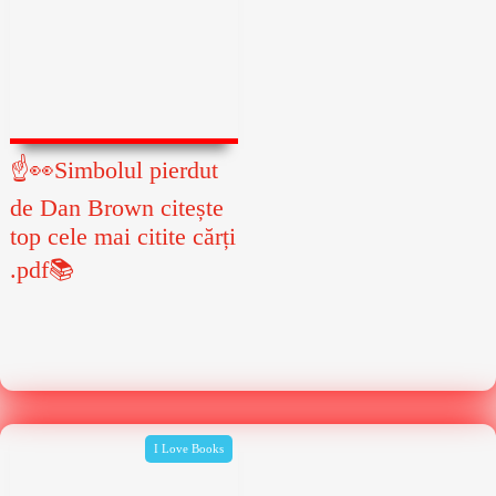
☝👀Simbolul pierdut
de Dan Brown citește
top cele mai citite cărți
.pdf📚
I Love Books