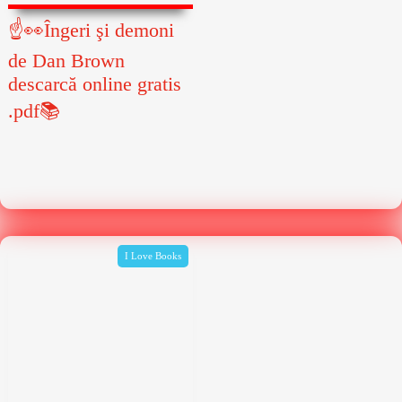
☝👀Îngeri şi demoni
de Dan Brown
descarcă online gratis
.pdf📚
I Love Books