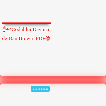
☝👀Codul lui Davinci
de Dan Brown .PDF📚
I Love Books