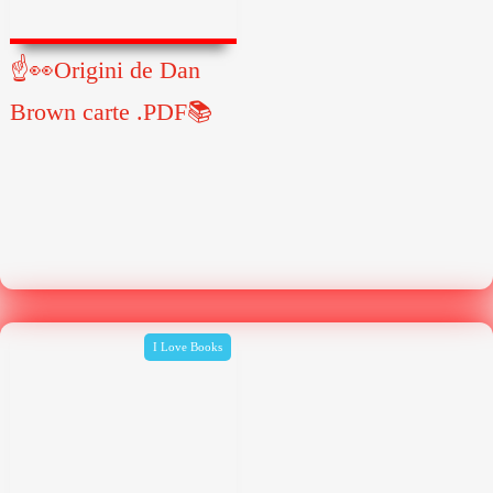
☝👀Origini de Dan
Brown carte .PDF📚
I Love Books