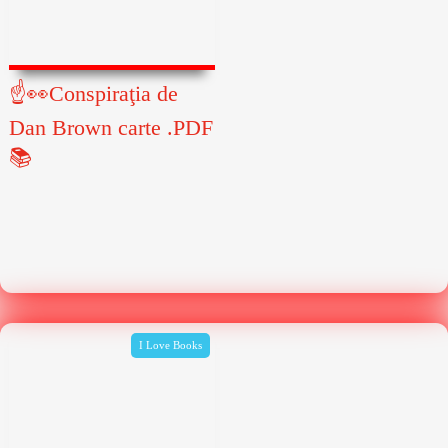
☝👀Conspiraţia de
Dan Brown carte .PDF
📚
I Love Books