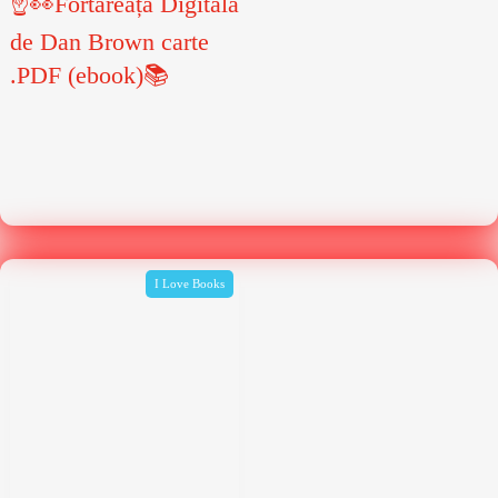
☝👀Fortăreața Digitală
de Dan Brown carte
.PDF (ebook)📚
I Love Books