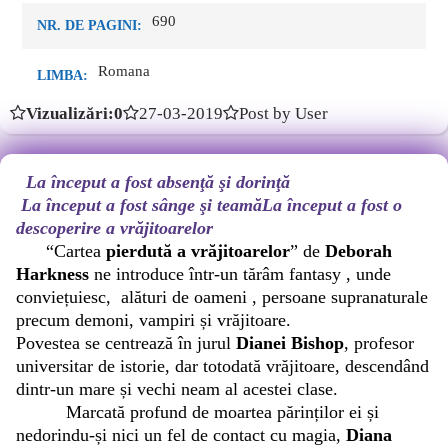
690
NR. DE PAGINI:
Romana
LIMBA:
Vizualizări:0
27-03-2019
Post by User
La început a fost absenţă şi dorinţă
La început a fost sânge şi teamă
La început a fost o
descoperire a vrăjitoarelor
“Cartea
pierdută a vrăjitoarelor
” de
Deborah
Harkness
ne introduce într-un tărâm fantasy , unde
conviețuiesc, alături de oameni , persoane supranaturale
precum demoni, vampiri și vrăjitoare.
Povestea se centrează în jurul
Dianei Bishop
, profesor
universitar de istorie, dar totodată vrăjitoare, descendând
dintr-un mare și vechi neam al acestei clase.
Marcată profund de moartea părinților ei și
nedorindu-și nici un fel de contact cu magia,
Diana