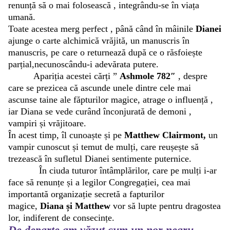
renunță să o mai folosească , integrându-se în viața
umană.
Toate acestea merg perfect , până când în mâinile
Dianei
ajunge o carte alchimică vrăjită, un manuscris în
manuscris, pe care o returnează după ce o răsfoiește
parțial,necunoscându-i adevărata putere.
Apariția acestei cărți ”
Ashmole 782″
, despre
care se prezicea că ascunde unele dintre cele mai
ascunse taine ale făpturilor magice, atrage o influență ,
iar Diana se vede curând înconjurată de demoni ,
vampiri și vrăjitoare.
În acest timp, îl cunoaște și pe
Matthew Clairmont,
un
vampir cunoscut și temut de mulți, care reușește să
trezească în sufletul Dianei sentimente puternice.
În ciuda tuturor întâmplărilor, care pe mulți i-ar
face să renunțe și a legilor Congregației, cea mai
importantă organizație secretă a fapturilor
magice,
Diana și Matthew
vor să lupte pentru dragostea
lor, indiferent de consecințe.
De departe am văzut cum un nor negru