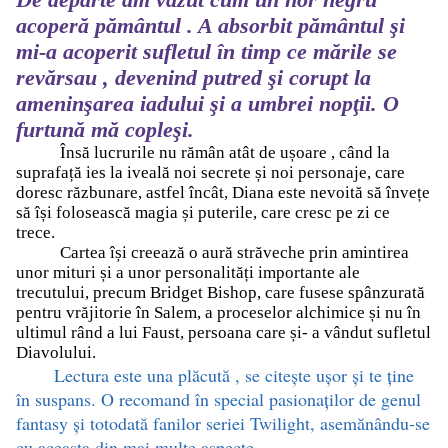
acoperă pământul . A absorbit pământul şi
mi-a acoperit sufletul în timp ce mările se
revărsau , devenind putred şi corupt la
ameninşarea iadului şi a umbrei nopţii. O
furtună mă copleşi.
Însă lucrurile nu rămân atât de ușoare , când la
suprafață ies la iveală noi secrete și noi personaje, care
doresc răzbunare, astfel încât, Diana este nevoită să învețe
să își folosească magia și puterile, care cresc pe zi ce
trece.
Cartea își creează o aură străveche prin amintirea
unor mituri și a unor personalități importante ale
trecutului, precum Bridget Bishop, care fusese spânzurată
pentru vrăjitorie în Salem, a proceselor alchimice și nu în
ultimul rând a lui Faust, persoana care și- a vândut sufletul
Diavolului.
Lectura este una plăcută , se citește ușor și te ține
în suspans. O recomand în special pasionaților de genul
fantasy și totodată fanilor seriei Twilight, asemănându-se
cu aceasta din mai multe aspecte.