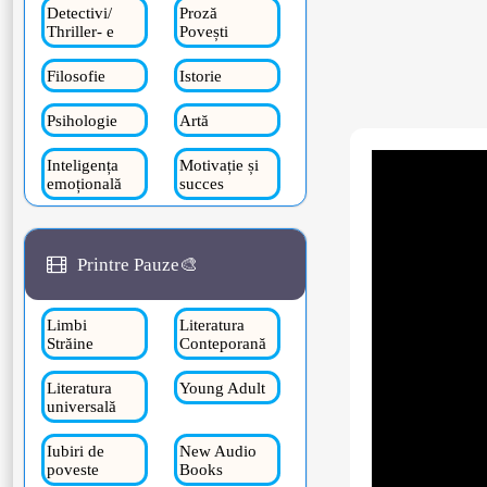
Detectivi/
Proză
Thriller- e
Povești
Filosofie
Istorie
Psihologie
Artă
Inteligența
Motivație și
emoțională
succes
Printre Pauze🎨
Limbi
Literatura
Străine
Conteporană
Literatura
Young Adult
universală
Iubiri de
New Audio
poveste
Books