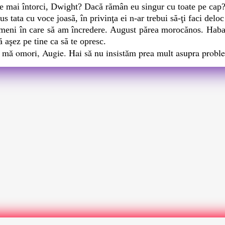
e mai întorci, Dwight? Dacă rămân eu singur cu toate pe cap
 tata cu voce joasă, în privinţa ei n-ar trebui să-ţi faci deloc g
ni în care să am încredere. August părea morocănos. Habar n
ă aşez pe tine ca să te opresc.
 mă omori, Augie. Hai să nu insistăm prea mult asupra problem