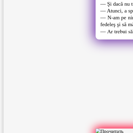
― Şi dacă nu t
― Atunci, a spus
― N-am pe nime
fedeleş şi să m
― Ar trebui să