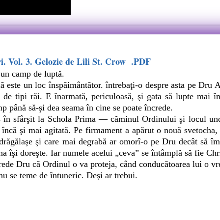
ri. Vol. 3. Gelozie de Lili St. Crow .PDF
 un camp de luptă.
te un loc înspăimântător. întrebaţi-o despre asta pe Dru A
de tipi răi. E înarmată, periculoasă, şi gata să lupte mai în
p până să-şi dea seama în cine se poate încrede.
n sfârşit la Schola Prima — căminul Ordinului şi locul un
e încă şi mai agitată. Pe firmament a apărut o nouă svetocha
 drăgălaşe şi care mai degrabă ar omorî-o pe Dru decât să îm
na îşi doreşte. Iar numele acelui „ceva” se întâmplă să fie 
e Dru că Ordinul o va proteja, când conducătoarea lui o vr
u se teme de întuneric. Deşi ar trebui.