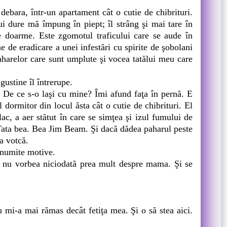
ebara, într-un apartament cât o cutie de chibrituri.
ui dure mă împung în piept; îl strâng şi mai tare în
e doarme. Este zgomotul traficului care se aude în
e de eradicare a unei infestări cu spirite de şobolani
aharelor care sunt umplute şi vocea tatălui meu care
ustine îl întrerupe.
. De ce s-o laşi cu mine? Îmi afund faţa în pernă. E
 dormitor din locul ăsta cât o cutie de chibrituri. El
c, a aer stătut în care se simţea şi izul fumului de
. Tata bea. Bea Jim Beam. Şi dacă dădea paharul peste
a votcă.
anumite motive.
 nu vorbea niciodată prea mult despre mama. Şi se
mi-a mai rămas decât fetiţa mea. Şi o să stea aici.