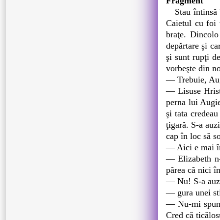
Fragment
Stau întinsă în
Caietul cu foi
braţe. Dincolo
depărtare şi ca
şi sunt rupţi d
vorbeşte din n
― Trebuie, Augu
― Lisuse Hrist
perna lui Augie
şi tata credeau
ţigară. S-a auz
cap în loc să s
― Aici e mai î
― Elizabeth n-
părea că nici î
― Nu! S-a auzi
― gura unei st
― Nu-mi spune 
Cred că ticălos