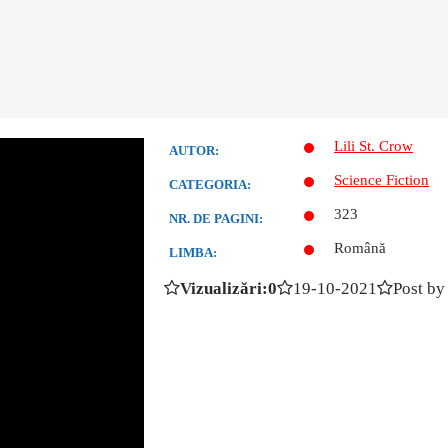
Lili St. Crow
AUTOR:
Science Fiction
CATEGORIA:
323
NR. DE PAGINI:
Română
LIMBA:
Vizualizări:0
19-10-2021
Post by