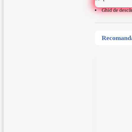
Ghid de descă
Recomandat