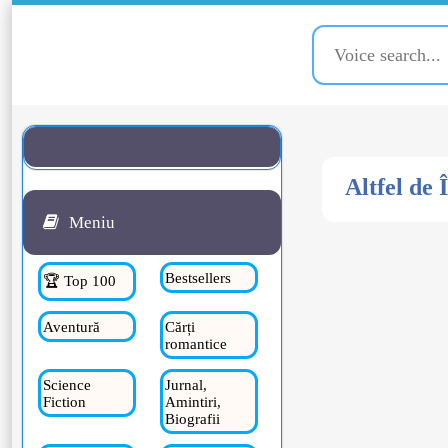
Altfel de 
Meniu
Bestsellers
🏆 Top 100
Aventură
Cărți
romantice
Science
Jurnal,
Fiction
Amintiri,
Biografii