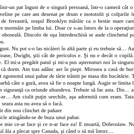
ir-un pat îngust de o singură persoană, într-o cameră cât o d
 veline pe care am desenat pe drum e mototolit şi colţurile l
 de fereastră, oraşul Brooklyn mârâie ca o bestie mare car
re mormăie pe limba lui. Doar ce s-au întors de la o operaţiun
e oboseală. Dincolo de uşa întredeschisă se aude clinchetul p
ou.
st. Nu pot s-o las nicăieri în altă parte şi eu trebuie să… Aug
oase, Dwight, ştii cât de periculos e. Şi nu e decât o copilă
. El mi-a pregătit patul şi mi-a pus aşternuturi noi în singurul
 că dorm. Am tras adânc aer în piept. Mirosea a casă de burla
it zgomotul unui pahar de tărie trântit pe masa din bucătărie
oarbă câte o gură, avea să fie o noapte lungă. Augie se limita l
n siguranţă ca oriunde altundeva. Trebuie să fac asta. Din… 
ar… Am ciulit puţin urechile, aşa adormită cum eram. Tata
n seara asta nu avea să o facă.
t din nou clinchet de pahare
icle atingându-se de buza unui pahar.
mie ce-ar face şi ce n-ar face ea! E moartă, Dobroslaw. Nu 
ul ăla a plecat spre Canada, şi când o să mă întorc…