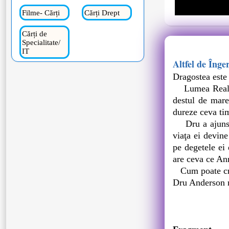
Filme- Cărți
Cărți Drept
Cărți de
Specialitate/
IT
Altfel de Înge
Dragostea este
Lumea Reală es
destul de mare 
dureze ceva tim
Dru a ajuns î
viaţa ei devin
pe degetele ei
are ceva ce An
Cum poate cred
Dru Anderson n