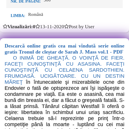
506
NR. DE PAGINI:
Română
LIMBA:
Vizualizări:0
13-11-2020
Post by User
Descarcă online gratis cea mai vîndută serie online
gratis Tronul de cleștar de Sarah J. Mass vol.1 - PDF
O INIMĂ DE GHEAŢĂ. O VOINŢĂ DE FIER.
FACEŢI CUNOŞTINŢĂ CU ASASINA. FACEŢI
CUNOŞTINŢĂ CU CELAENA SARDOTHIEN.
FRUMOASĂ. UCIGĂTOARE. CU UN DESTIN
MĂREŢ
în întunecatele şi mizerabilele ocne din
Endovier o fată de optsprezece ani îşi ispăşeşte o
condamnare pe viaţă. Ea este o asasină, cea mai
bună din breasla ei, dar a făcut o greşeală fatală. S-
a lăsat prinsă. Tânărul căpitan Westfall îi oferă o
ieşire: libertatea în schimbul unui uriaş sacrificiu.
Celaena trebuie să-l reprezinte pe prinţ într-o
competiţie până la moarte - luptând cu cei mai