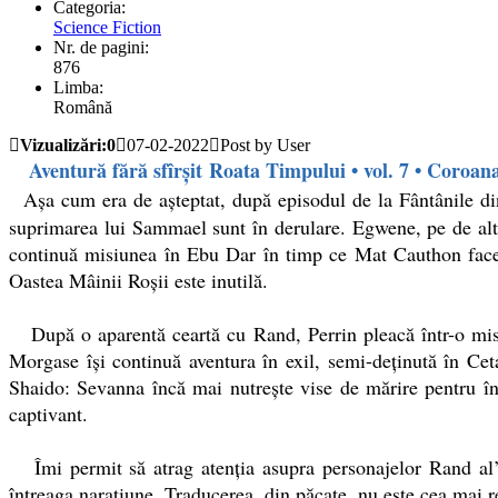
Categoria:
Science Fiction
Nr. de pagini:
876
Limba:
Română
Vizualizări:0
07-02-2022
Post by User
Aventură fără sfîrșit Roata Timpului • vol. 7 • Coroana 
Aşa cum era de aşteptat, după episodul de la Fântânile di
suprimarea lui Sammael sunt în derulare. Egwene, pe de alt
continuă misiunea în Ebu Dar în timp ce Mat Cauthon face e
Oastea Mâinii Roşii este inutilă.
După o aparentă ceartă cu Rand, Perrin pleacă într-o misiun
Morgase îşi continuă aventura în exil, semi-deţinută în C
Shaido: Sevanna încă mai nutreşte vise de mărire pentru î
captivant.
Îmi permit să atrag atenţia asupra personajelor Rand al’
întreaga naraţiune. Traducerea, din păcate, nu este cea mai r