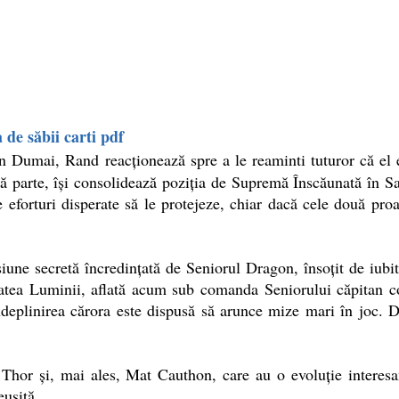
de săbii carti pdf
n Dumai, Rand reacţionează spre a le reaminti tuturor că el
ă parte, îşi consolidează poziţia de Supremă Înscăunată în Sa
forturi disperate să le protejeze, chiar dacă cele două proas
e secretă încredinţată de Seniorul Dragon, însoţit de iubita 
etatea Luminii, aflată acum sub comanda Seniorului căpitan 
ndeplinirea cărora este dispusă să arunce mize mari în joc.
Thor şi, mai ales, Mat Cauthon, care au o evoluţie interesa
euşită.