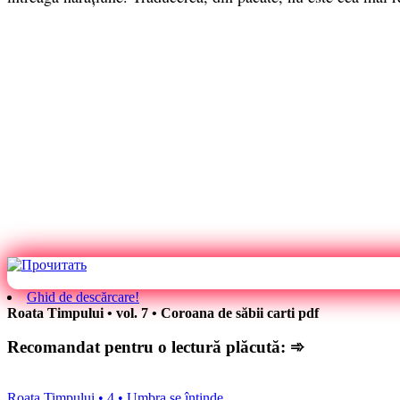
Ghid de descărcare!
Roata Timpului • vol. 7 • Coroana de săbii carti pdf
Recomandat pentru o lectură plăcută: ➾
Roata Timpului • 4 • Umbra se întinde