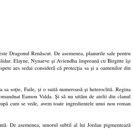
 este Dragonul Renăscut. De asemenea, planurile sale pentru
lidar. Elayne, Nynaeve şi Aviendha împreună cu Birgitte îşi
pete aes sedai consideră că protecţia sa şi a oamenilor din
sa soţie, Faile, şi o suită numeroasă şi heteroclită. Regina
comandnat Eamon Valda. Şi să nu uităm de aielii din clanul
 După cum se vede, avem toate ingredientele unui nou roman
ntă. De asemenea, umorul subtil al lui Jordan pigmentează