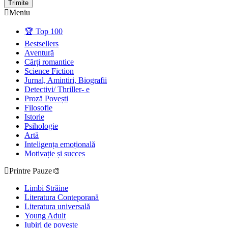
Trimite
Meniu
🏆 Top 100
Bestsellers
Aventură
Cărți romantice
Science Fiction
Jurnal, Amintiri, Biografii
Detectivi/ Thriller- e
Proză Povești
Filosofie
Istorie
Psihologie
Artă
Inteligența emoțională
Motivație și succes
Printre Pauze🎨
Limbi Străine
Literatura Conteporană
Literatura universală
Young Adult
Iubiri de poveste