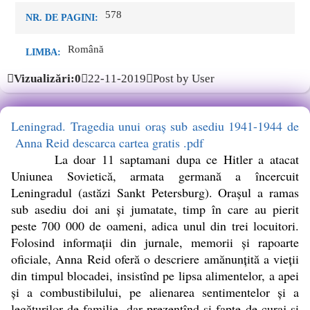
578
NR. DE PAGINI:
Română
LIMBA:
Vizualizări:0
22-11-2019
Post by User
Leningrad. Tragedia unui oraș sub asediu 1941-1944 de
Anna Reid descarca cartea gratis .pdf
La doar 11 saptamani dupa ce Hitler a atacat
Uniunea Sovietică, armata germană a încercuit
Leningradul (astăzi Sankt Petersburg). Orașul a ramas
sub asediu doi ani și jumatate, timp în care au pierit
peste 700 000 de oameni, adica unul din trei locuitori.
Folosind informații din jurnale, memorii și rapoarte
oficiale, Anna Reid oferă o descriere amănunțită a vieții
din timpul blocadei, insistînd pe lipsa alimentelor, a apei
și a combustibilului, pe alienarea sentimentelor și a
legăturilor de familie, dar prezentînd și fapte de curaj și