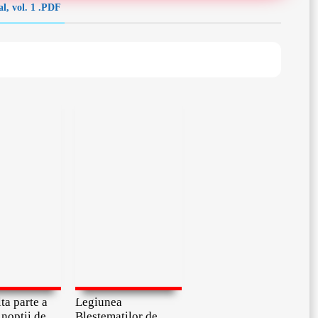
l, vol. 1 .PDF
ta parte a
Legiunea
 noptii de
Blestematilor de