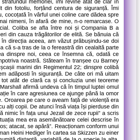
străfundul memoriei, îmi revine atât de clar în
 din fotoliu, forțând centura de siguranță. Îmi
 cocoțată în vârful unei coline care dădea spre
mai nimeni, în afară de mine, n-o remarcase. O
al. Coliba se afla între noi și Compania B a
i din cauza trăgătorilor de elită. Se bănuia că
 în direcția aceea, am văzut prăbușindu-se doi
că s-a tras de la o fereastră din cealaltă parte
tea dinspre noi, ceea ce însemna că, odată ce
mpotriva noastră. Stăteam în tranșee cu Barney
ușcașii marini din Regimentul 22; dinspre colibă
em adăposti în siguranță. De câte ori mă uitam
 tot atât de clară ca și concluzia unei teoreme
 Marshall afirmă undeva că în timpul luptei omul
lizație în care agresiunea ce ajunge până la omor
e. Oroarea pe care o aveam față de violență era
 alți copii. De atunci însă viața își pierduse din
 nimic în fața unui Jezail de zece rupii” a scris
 Situația mea era asemănătoare celei descrise în
ulos; atacat, se apără”. Reacționam conform unui
rman Heini Hediger în cartea sa Skizzen zu einer
ită distanță, variabilă de la o specie la alta,