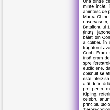
Una dintre ce
minte încât, 
amintesc de p
Marea Chinei 
observasem, 
Batalionului 
țintașii japo
băieți din Co
a colibei. În
trăgătorul av
Cobb. Eram bi
însă eram des
spre ferestre
euclidiene, d
obișnuit se a
este interzis
atât de înrădă
preț pentru m
Kipling, refe
celebrul anun
principiu bio
Tierpsycholog