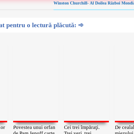
Winston Churchill- Al Doilea Război Mondia
 pentru o lectură plăcută: ➾
lor
Povestea unui orfan
Cei trei împăraţi.
De cealal
de Pam Jenoff carte
Trei veri, trei
miezului