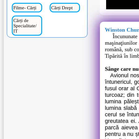
Filme- Cărți
Cărți Drept
Cărți de
Specialitate/
Winston Churc
IT
Încununate c
maşinaţiunilor 
română, sub co
Tipărită în lim
Sânge care nu 
Avionul nost
întunericul, 
fusul orar al
turcoaz; din t
lumina păleșt
lumina slabă 
cerul se întu
greutatea ei.
parcă aievea 
pentru a nu șt