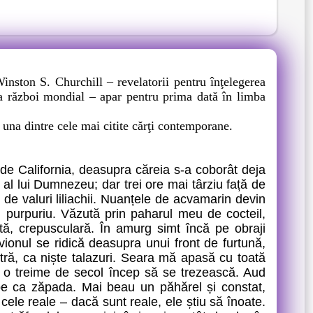
nston S. Churchill – revelatorii pentru înţelegerea
-lea război mondial – apar pentru prima dată în limba
e una dintre cele mai citite cărţi contemporane.
e California, deasupra căreia s-a coborât deja
 al lui Dumnezeu; dar trei ore mai târziu față de
 de valuri liliachii. Nuanțele de acvamarin devin
șul, purpuriu. Văzută prin paharul meu de cocteil,
ă, crepusculară. În amurg simt încă pe obraji
ionul se ridică deasupra unui front de furtună,
ră, ca niște talazuri. Seara mă apasă cu toată
e o treime de secol încep să se trezească. Aud
lbe ca zăpada. Mai beau un păhărel și constat,
 cele reale – dacă sunt reale, ele știu să înoate.