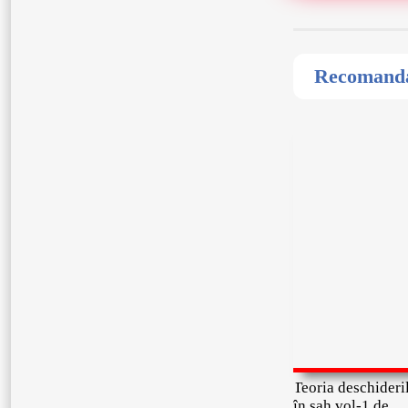
Recomandat
Teoria deschideri
în șah vol-1 de