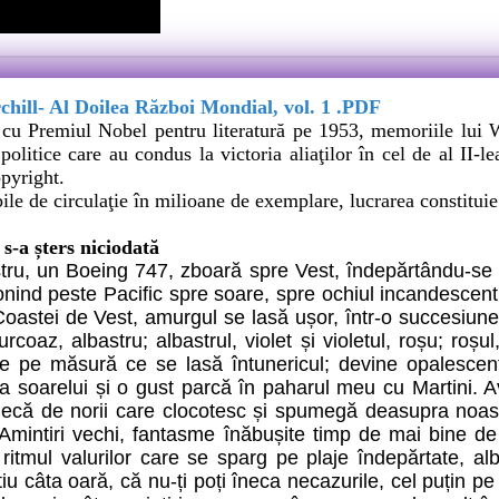
hill- Al Doilea Război Mondial, vol. 1 .PDF
u Premiul Nobel pentru literatură pe 1953, memoriile lui Wi
politice care au condus la victoria aliaţilor în cel de al II
pyright.
bile de circulaţie în milioane de exemplare, lucrarea constitui
s-a șters niciodată
ru, un Boeing 747, zboară spre Vest, îndepărtându-se d
gonind peste Pacific spre soare, spre ochiul incandescent
 Coastei de Vest, amurgul se lasă ușor, într-o succesiune
urcoaz, albastru; albastrul, violet și violetul, roșu; ro
e pe măsură ce se lasă întunericul; devine opalescent
a soarelui și o gust parcă în paharul meu cu Martini. Av
necă de norii care clocotesc și spumegă deasupra noast
 Amintiri vechi, fantasme înăbușite timp de mai bine d
ritmul valurilor care se sparg pe plaje îndepărtate, a
iu câta oară, că nu-ți poți îneca necazurile, cel puțin pe