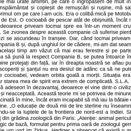
le mai urâte amintiri, pe care o îngropasem de mult în 
înspăimântat și copleșit de remușcări și rușine, mă salt
rimul om pe care l-am ucis. Era o colibă mică pe Motobu,
de Est. O cocioabă de pescar atât de obișnuită, încât 
deoarece priveam tocmai spre ea într-un moment cruci
1. Se zvonea despre această companie că suferise pierder
nezi se ascundeau în tranșee. Dar, când tocmai priveam
mpania B și, după unghiul lor de cădere, mi-am dat seama 
 același timp am văzut că mai erau ferestre și pe par
ea să pună la respect Compania B, se putea întoarce î
ne protejați din față, iar în dreapta noastră se aflau p
coperiți și șanțul nu era destul de adânc ca să ne put
le cocioabei, vedeam orbita goală a morții. Situația era
ar starea mea de spirit era extrem de complicată. S.L.A.
flă adeseori în dezavantaj, deoarece el vine dintr-o civi
ă și neacceptată. Această teorie mi se potrivea de minun
cinată în mine, încât eram incapabil să mă iau la bătaie cu
ine. „O educație de două mii de lire sterline nu înseamnă
rindu-se la luptele de la frontiera de nord-est a Indiei.
ț din grădina zoologică din Paris: „Atenție: animal peric
logic de bază, formulat pentru prima oară de zoologul ge
ie um und im Zirkus. Hediger a observat că există o anum