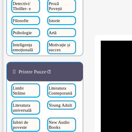
Detectivi/
Proză
Thriller- e
Povești
Filosofie
Istorie
Psihologie
Artă
Inteligența
Motivație și
emoțională
succes
Printre Pauze🎨
Limbi
Literatura
Străine
Conteporană
Literatura
Young Adult
universală
Iubiri de
New Audio
poveste
Books