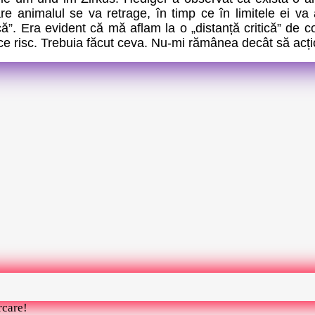
re animalul se va retrage, în timp ce în limitele ei va 
tică”. Era evident că mă aflam la o „distanță critică” de
rice risc. Trebuia făcut ceva. Nu-mi rămânea decât să acț
rcare!