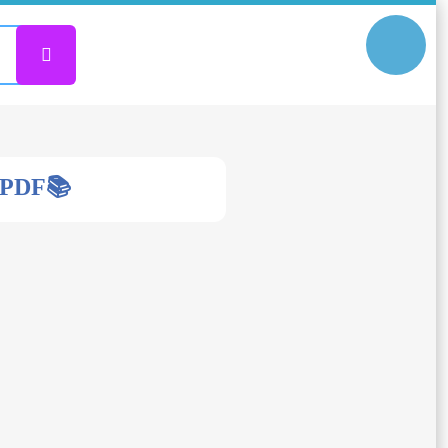
 .PDF📚