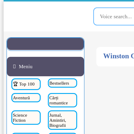
Winston C
Meniu
Bestsellers
🏆 Top 100
Aventură
Cărți
romantice
Science
Jurnal,
Fiction
Amintiri,
Biografii