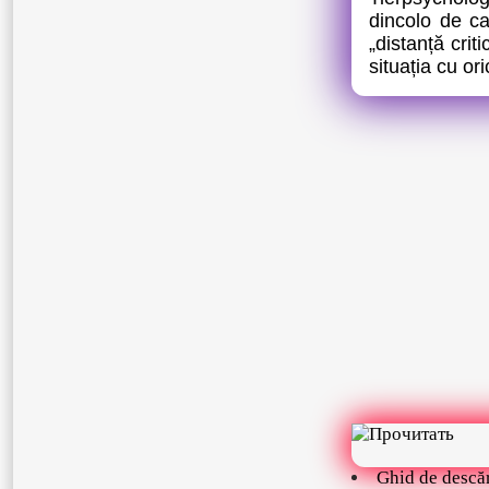
dincolo de ca
„distanță cri
situația cu o
Ghid de descă