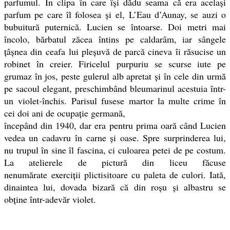
parfumul. În clipa în care își dădu seama că era același
parfum pe care îl folosea și el, L’Eau d’Aunay, se auzi o
bubuitură puternică. Lucien se întoarse. Doi metri mai
încolo, bărbatul zăcea întins pe caldarâm, iar sângele
țâșnea din ceafa lui pleșuvă de parcă cineva îi răsucise un
robinet în creier. Firicelul purpuriu se scurse iute pe
grumaz în jos, peste gulerul alb apretat și în cele din urmă
pe sacoul elegant, preschimbând bleumarinul acestuia într-
un violet-închis. Parisul fusese martor la multe crime în
cei doi ani de ocupație germană,
începând din 1940, dar era pentru prima oară când Lucien
vedea un cadavru în carne și oase. Spre surprinderea lui,
nu trupul în sine îl fascina, ci culoarea petei de pe costum.
La atelierele de pictură din liceu făcuse
nenumărate exerciții plictisitoare cu paleta de culori. Iată,
dinaintea lui, dovada bizară că din roșu și albastru se
obține într-adevăr violet.