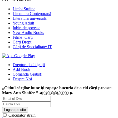
Limbi Străine
Literatura Conteporană
Literatura universală
Young Adult
Iubiri de poveste
New Audio Books
Filme- Cărți
Cărți Drept
Cărți de Specialitate/ IT
Drepturi și obligații
Add Book
Comandă Gratis!!
Despre Noi
,,Cititul cărţilor bune îţi rapeşte bucuria de a citi cărţi proaste.
Mary Ann Shaffer ”
◀ ⒷⒺⒶⓊⓉⓎ ▶
Logare pe site
Calculator străin