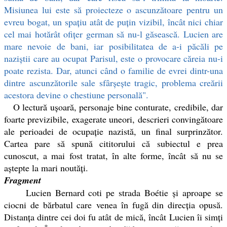
Misiunea lui este să proiecteze o ascunzătoare pentru un
evreu bogat, un spaţiu atât de puţin vizibil, încât nici chiar
cel mai hotărât ofiţer german să nu-l găsească. Lucien are
mare nevoie de bani, iar posibilitatea de a-i păcăli pe
naziştii care au ocupat Parisul, este o provocare căreia nu-i
poate rezista. Dar, atunci când o familie de evrei dintr-una
dintre ascunzătorile sale sfârşeşte tragic, problema creării
acestora devine o chestiune personală".
O lectură uşoară, personaje bine conturate, credibile, dar
foarte previzibile, exagerate uneori, descrieri convingătoare
ale perioadei de ocupaţie nazistă, un final surprinzător.
Cartea pare să spună cititorului că subiectul e prea
cunoscut, a mai fost tratat, în alte forme, încât să nu se
aştepte la mari noutăţi.
Fragment
Lucien Bernard coti pe strada Boétie și aproape se
ciocni de bărbatul care venea în fugă din direcția opusă.
Distanța dintre cei doi fu atât de mică, încât Lucien îi simți