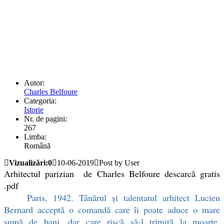
Autor:
Charles Belfoure
Categoria:
Istorie
Nr. de pagini:
267
Limba:
Română
Vizualizări:0
10-06-2019
Post by User
Arhitectul parizian de Charles Belfoure descarcă gratis
.pdf
Paris, 1942. Tânărul şi talentatul arhitect Lucien
Bernard acceptă o comandă care îi poate aduce o mare
sumă de bani, dar care riscă să-l trimită la moarte.