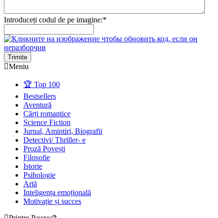
Introduceți codul de pe imagine:
*
Trimite
Meniu
🏆 Top 100
Bestsellers
Aventură
Cărți romantice
Science Fiction
Jurnal, Amintiri, Biografii
Detectivi/ Thriller- e
Proză Povești
Filosofie
Istorie
Psihologie
Artă
Inteligența emoțională
Motivație și succes
Printre Pauze🎨