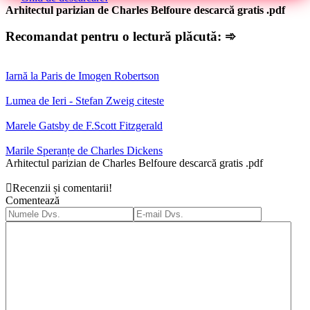
Arhitectul parizian de Charles Belfoure descarcă gratis .pdf
Recomandat pentru o lectură plăcută: ➾
Iarnă la Paris de Imogen Robertson
Lumea de Ieri - Stefan Zweig citeste
Marele Gatsby de F.Scott Fitzgerald
Marile Speranțe de Charles Dickens
Arhitectul parizian de Charles Belfoure descarcă gratis .pdf
Recenzii și comentarii!
Comentează