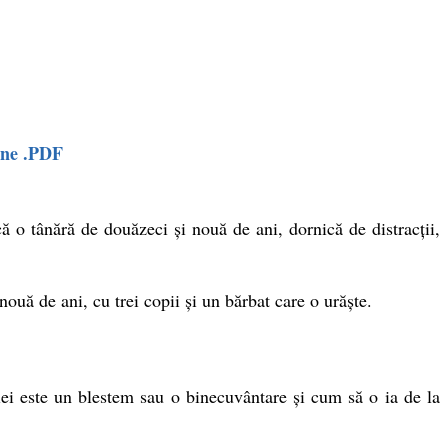
line .PDF
o tânără de două­zeci și nouă de ani, dornică de distracții,
ouă de ani, cu trei copii și un bărbat care o urăște.
ei este un blestem sau o bine­cuvântare și cum să o ia de la