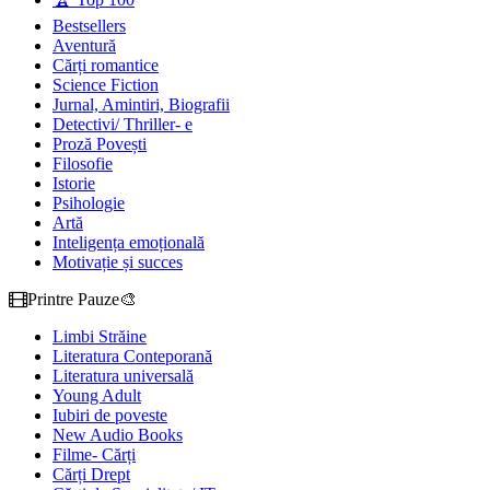
Bestsellers
Aventură
Cărți romantice
Science Fiction
Jurnal, Amintiri, Biografii
Detectivi/ Thriller- e
Proză Povești
Filosofie
Istorie
Psihologie
Artă
Inteligența emoțională
Motivație și succes
Printre Pauze🎨
Limbi Străine
Literatura Conteporană
Literatura universală
Young Adult
Iubiri de poveste
New Audio Books
Filme- Cărți
Cărți Drept