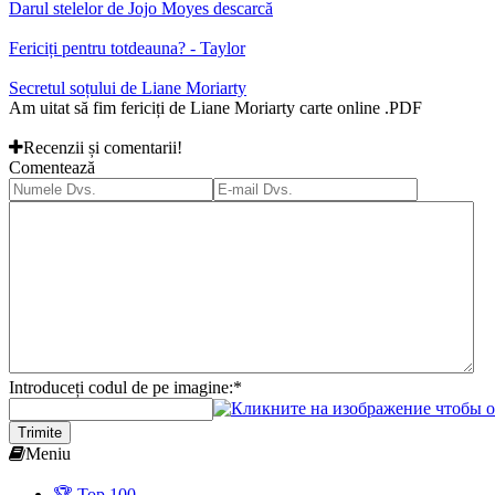
Darul stelelor de Jojo Moyes descarcă
Fericiți pentru totdeauna? - Taylor
Secretul soțului de Liane Moriarty
Am uitat să fim fericiți de Liane Moriarty carte online .PDF
Recenzii și comentarii!
Comentează
Introduceți codul de pe imagine:
*
Trimite
Meniu
🏆 Top 100