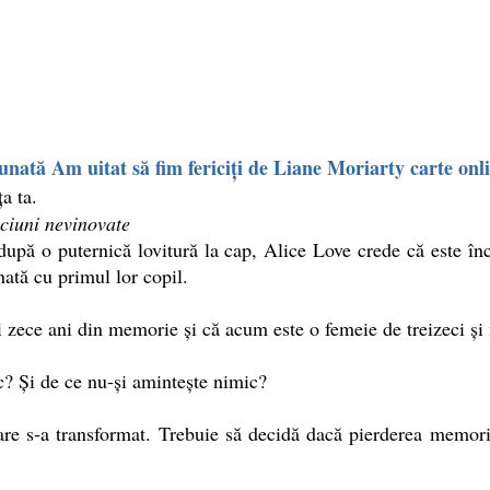
unată Am uitat să fim fericiți de Liane Moriarty carte on
a ta.
ciuni nevinovate
pă o puternică lovitură la cap, Alice Love crede că este încă 
nată cu primul lor copil.
 zece ani din memorie și că acum este o femeie de treizeci și n
c? Și de ce nu‑și amintește nimic?
are s‑a transformat. Trebuie să decidă dacă pierderea memori