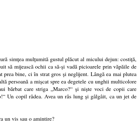
ură simţea mulţumită gustul plăcut al micului dejun: costiţă,
ebuit să mijească ochii ca să-şi vadă picioarele prin văpăile de
t prea bine, ci în strat gros şi neglijent. Lângă ea mai plutea
alaltă persoană a mişcat spre ea degetele cu unghii multicolore
ui bărbat care striga „Marco?“ şi nişte voci de copii care
“ Un copil râdea. Avea un râs lung şi gâlgâit, ca un jet de
ra un vis sau o amintire?