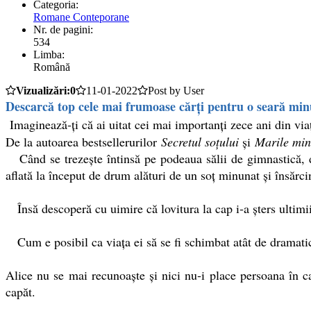
Categoria:
Romane Conteporane
Nr. de pagini:
534
Limba:
Română
Vizualizări:0
11-01-2022
Post by User
Descarcă top cele mai frumoase cărți pentru o seară min
Imaginează‑ți că ai uitat cei mai importanți zece ani din viaț
De la autoarea bestsellerurilor
Secretul soțului
și
Marile min
Când se trezește întinsă pe podeaua sălii de gimnastică, du
aflată la început de drum alături de un soț minunat și însărci
Însă descoperă cu uimire că lovitura la cap i‑a șters ultimii
Cum e posibil ca viața ei să se fi schimbat atât de dramati
Alice nu se mai recunoaște și nici nu‑i place persoana în c
capăt.