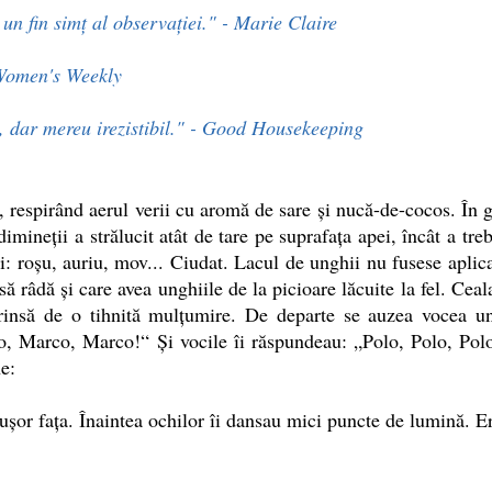
n fin simț al observației." - Marie Claire
 Women's Weekly
st, dar mereu irezistibil." - Good Housekeeping
 respirând aerul verii cu aromă de sare şi nucă-de-cocos. În g
 dimineţii a strălucit atât de tare pe suprafaţa apei, încât a tr
i: roşu, auriu, mov... Ciudat. Lacul de unghii nu fusese aplica
să râdă şi care avea unghiile de la picioare lăcuite la fel. Ce
uprinsă de o tihnită mulţumire. De departe se auzea vocea un
o, Marco, Marco!“ Şi vocile îi răspundeau: „Polo, Polo, Polo!
e:
e uşor faţa. Înaintea ochilor îi dansau mici puncte de lumină. E