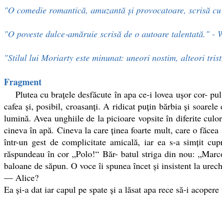
"O comedie romantică, amuzantă și provocatoare, scrisă cu u
"O poveste dulce‑amăruie scrisă de o autoare talentată." -
"Stilul lui Moriarty este minunat: uneori nostim, alteori tri
Fragment
Plutea cu braţele desfăcute în apa ce-i lovea uşor cor- pul,
cafea şi, posibil, croasanţi. A ridicat puţin bărbia şi soarele
lumină. Avea unghiile de la picioare vopsite în diferite culor
cineva în apă. Cineva la care ţinea foarte mult, care o făcea 
într-un gest de complicitate amicală, iar ea s-a simţit c
răspundeau în cor „Polo!“ Băr- batul striga din nou: „Marc
baloane de săpun. O voce îi spunea încet şi insistent la urech
— Alice?
Ea și-a dat iar capul pe spate şi a lăsat apa rece să-i acoper