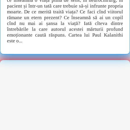
ce înseamnă o viață plină de sens, în neurochirurg, în
pacient și într-un tată care trebuie să-și infrunte propria
moarte. De ce merită traită viața? Ce faci cînd viitorul
rămane un etern prezent? Ce înseamnă să ai un copil
cînd nu mai ai șansa la viață? Iată cîteva dintre
întrebările la care autorul acestei mărturii profund
emoționante caută răspuns. Cartea lui Paul Kalanithi
este o...