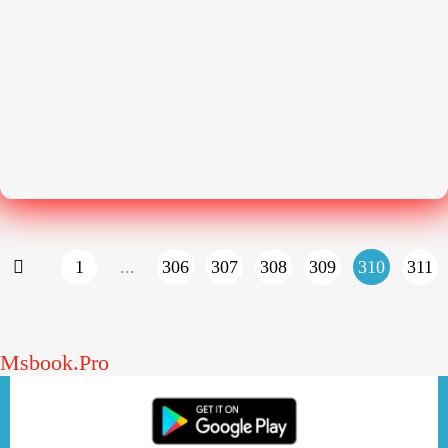
1
...
306
307
308
309
310
311
Msbook.Pro