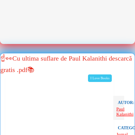
☝👀Cu ultima suflare de Paul Kalanithi descarcă
gratis .pdf📚
I Love Books
AUTOR:
Paul
Kalanithi
CATEGO
Jurnal,