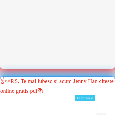
☝👀P.S. Te mai iubesc si acum Jenny Han citeste
online gratis pdf📚
I Love Books