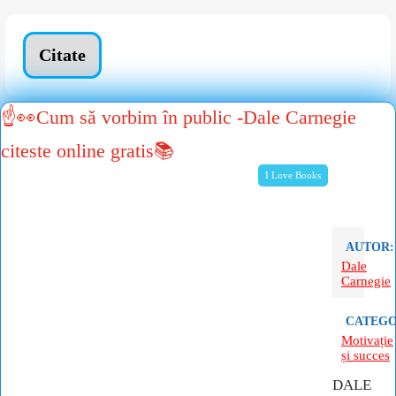
Citate
☝👀Cum să vorbim în public -Dale Carnegie
citeste online gratis📚
I Love Books
AUTOR:
Dale
Carnegie
CATEGO
Motivație
și succes
DALE