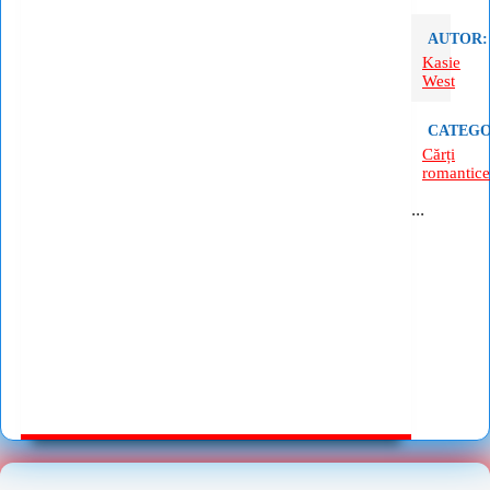
AUTOR:
Kasie
West
CATEGO
Cărți
romantice
...