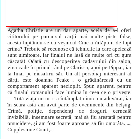
Agatha Christie are un dar aparte, acela de a-i oferi
cititorului pe parcursul cărții mai multe piste false,
acesta luptându-se cu veșnicul Cine a înfăptuit de fapt
crima? Trebuie să recunosc că tehnicile la care apelează
sunt uimitoare, iar finalul ne lasă de multe ori cu gura
căscată! Odată cu descoperirea cadavrului din salon,
vina cade în primul rând pe Clarissa, apoi pe Pippa , iar
la final pe musafirii săi. Un alt personaj interesant al
cărții este doamna Peake , o grădinăreasă cu un
comportament aparent necioplit. Spun aparent, pentru
că finalul romanului face lumină în ceea ce o privește.
— Totă viaţa nu mi s-a întâmplat nimic cu adevărat, iar
în seara asta am avut parte de evenimente din belşug.
Crimă, poliţie, dependenţi de droguri, cerneală
invizibilă, însemnare secretă, mai să fiu arestată pentru
omucidere, şi am fost foarte aproape să fiu omorâtă. ....
Copplestone Court,...