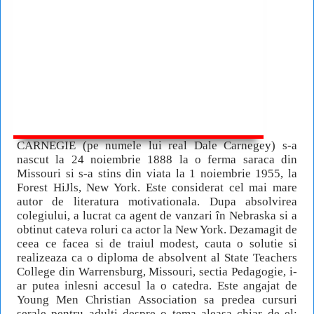
CARNEGIE (pe numele lui real Dale Carnegey) s-a
nascut la 24 noiembrie 1888 la o ferma saraca din
Missouri si s-a stins din viata la 1 noiembrie 1955, la
Forest HiJls, New York. Este considerat cel mai mare
autor de literatura motivationala. Dupa absolvirea
colegiului, a lucrat ca agent de vanzari în Nebraska si a
obtinut cateva roluri ca actor la New York. Dezamagit de
ceea ce facea si de traiul modest, cauta o solutie si
realizeaza ca o diploma de absolvent al State Teachers
College din Warrensburg, Missouri, sectia Pedagogie, i-
ar putea inlesni accesul la o catedra. Este angajat de
Young Men Christian Association sa predea cursuri
serale pentru adulti despre o tema aleasa chiar de el: