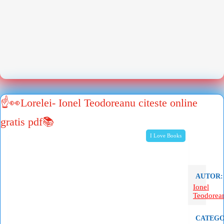
☝👀Lorelei- Ionel Teodoreanu citeste online
gratis pdf📚
I Love Books
AUTOR:
Ionel
Teodorea
CATEGO