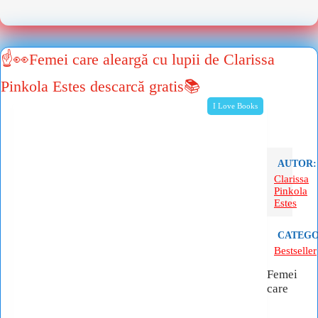
☝👀Femei care aleargă cu lupii de Clarissa
Pinkola Estes descarcă gratis📚
I Love Books
AUTOR:
Clarissa
Pinkola
Estes
CATEGO
Bestseller
Femei
care