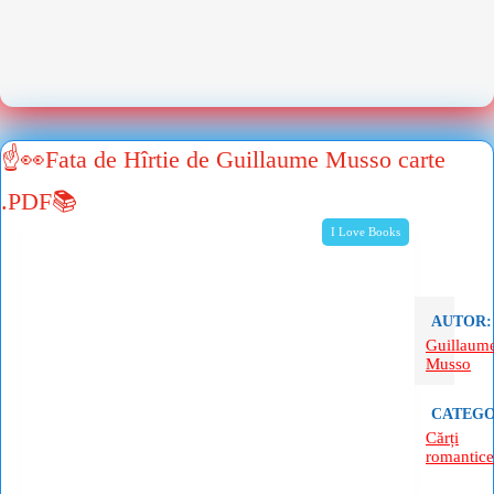
☝👀Fata de Hîrtie de Guillaume Musso carte
.PDF📚
I Love Books
AUTOR:
Guillaum
Musso
CATEGO
Cărți
romantice