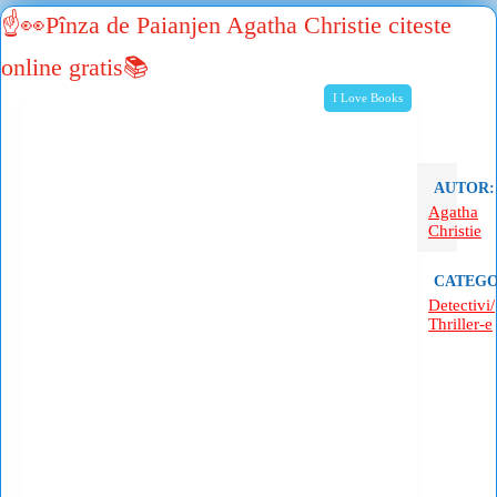
☝👀Pînza de Paianjen Agatha Christie citeste
online gratis📚
I Love Books
AUTOR:
Agatha
Christie
CATEGO
Detectivi/
Thriller-e