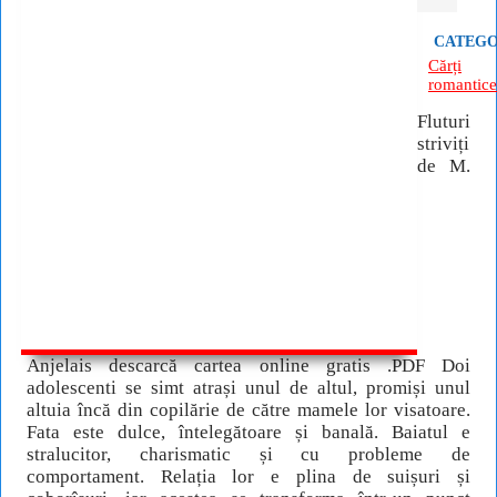
CATEGO
Cărți
romantice
Fluturi
striviți
de M.
Anjelais descarcă cartea online gratis .PDF Doi
adolescenti se simt atrași unul de altul, promiși unul
altuia încă din copilărie de către mamele lor visatoare.
Fata este dulce, întelegătoare și banală. Baiatul e
stralucitor, charismatic și cu probleme de
comportament. Relația lor e plina de suișuri și