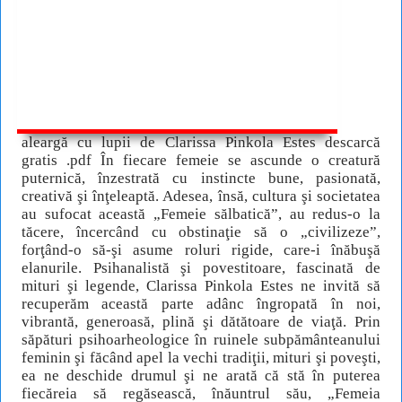
aleargă cu lupii de Clarissa Pinkola Estes descarcă
gratis .pdf În fiecare femeie se ascunde o creatură
puternică, înzestrată cu instincte bune, pasionată,
creativă şi înţeleaptă. Adesea, însă, cultura şi societatea
au sufocat această „Femeie sălbatică”, au redus-o la
tăcere, încercând cu obstinaţie să o „civilizeze”,
forţând-o să-şi asume roluri rigide, care-i înăbuşă
elanurile. Psihanalistă şi povestitoare, fascinată de
mituri şi legende, Clarissa Pinkola Estes ne invită să
recuperăm această parte adânc îngropată în noi,
vibrantă, generoasă, plină şi dătătoare de viaţă. Prin
săpături psihoarheologice în ruinele subpământeanului
feminin şi făcând apel la vechi tradiţii, mituri şi poveşti,
ea ne deschide drumul şi ne arată că stă în puterea
fiecăreia să regăsească, înăuntrul său, „Femeia