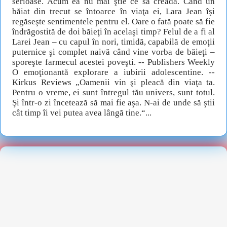
serioase. Acum ea nu mai ştie ce să creadă. Când un
băiat din trecut se întoarce în viaţa ei, Lara Jean îşi
regăseşte sentimentele pentru el. Oare o fată poate să fie
îndrăgostită de doi băieţi în acelaşi timp? Felul de a fi al
Larei Jean – cu capul în nori, timidă, capabilă de emoţii
puternice şi complet naivă când vine vorba de băieţi –
sporeşte farmecul acestei poveşti. -- Publishers Weekly
O emoţionantă explorare a iubirii adolescentine. --
Kirkus Reviews „Oamenii vin şi pleacă din viaţa ta.
Pentru o vreme, ei sunt întregul tău univers, sunt totul.
Şi într-o zi încetează să mai fie aşa. N-ai de unde să ştii
cât timp îi vei putea avea lângă tine.“...