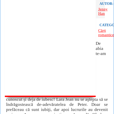
AUTOR:
Jenny
Han
CATEGO
Cărți
romantice
De
abia
te-am
cunoscut și deja de iubesc! Lara Jean nu se aştepta să se
îndrăgostească de-adevăratelea de Peter. Doar se
prefăceau că sunt iubiţi, dar apoi lucrurile au devenit