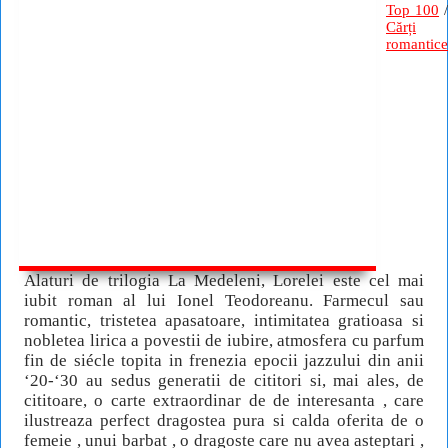
Top 100
/
Cărți
romantice
Alaturi de trilogia La Medeleni, Lorelei este cel mai
iubit roman al lui Ionel Teodoreanu. Farmecul sau
romantic, tristetea apasatoare, intimitatea gratioasa si
nobletea lirica a povestii de iubire, atmosfera cu parfum
fin de siécle topita in frenezia epocii jazzului din anii
‘20-‘30 au sedus generatii de cititori si, mai ales, de
cititoare, o carte extraordinar de de interesanta , care
ilustreaza perfect dragostea pura si calda oferita de o
femeie , unui barbat , o dragoste care nu avea asteptari ,