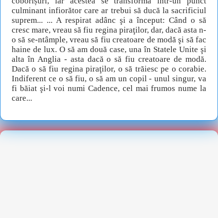
coborîșuri, iar acestea se transforma într-un punct
culminant infiorător care ar trebui să ducă la sacrificiul
suprem... ... A respirat adânc şi a început: Când o să
cresc mare, vreau să fiu regina piraţilor, dar, dacă asta n-
o să se-ntâmple, vreau să fiu creatoare de modă şi să fac
haine de lux. O să am două case, una în Statele Unite şi
alta în Anglia - asta dacă o să fiu creatoare de modă.
Dacă o să fiu regina piraţilor, o să trăiesc pe o corabie.
Indiferent ce o să fiu, o să am un copil - unul singur, va
fi băiat şi-l voi numi Cadence, cel mai frumos nume la
care...