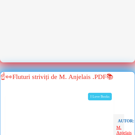
☝👀Fluturi striviți de M. Anjelais .PDF📚
I Love Books
AUTOR:
M.
Anjelais