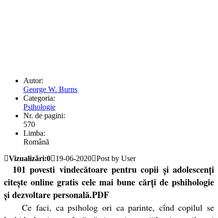
Autor:
George W. Burns
Categoria:
Psihologie
Nr. de pagini:
570
Limba:
Română
Vizualizări:0
19-06-2020
Post by User
101 povesti vindecătoare pentru copii și adolescenți
citește online gratis cele mai bune cărți de pshihologie
și dezvoltare personală.PDF
Ce faci, ca psiholog ori ca parinte, cînd copilul se