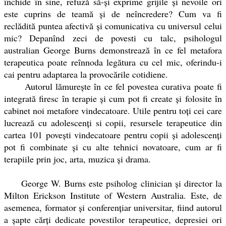
închide în sine, refuză să-și exprime grijile și nevoile ori
este cuprins de teamă și de neîncredere? Cum va fi
reclădită puntea afectivă și comunicativa cu universul celui
mic? Depanînd zeci de povesti cu talc, psihologul
australian George Burns demonstrează în ce fel metafora
terapeutica poate reînnoda legătura cu cel mic, oferindu-i
cai pentru adaptarea la provocările cotidiene.
Autorul lămurește în ce fel povestea curativa poate fi
integrată firesc în terapie și cum pot fi create și folosite în
cabinet noi metafore vindecatoare. Utile pentru toți cei care
lucrează cu adolescenți si copii, resursele terapeutice din
cartea 101 povești vindecatoare pentru copii și adolescenți
pot fi combinate și cu alte tehnici novatoare, cum ar fi
terapiile prin joc, arta, muzica și drama.
George W. Burns este psiholog clinician și director la
Milton Erickson Institute of Western Australia. Este, de
asemenea, formator și conferențiar universitar, fiind autorul
a șapte cărți dedicate povestilor terapeutice, depresiei ori