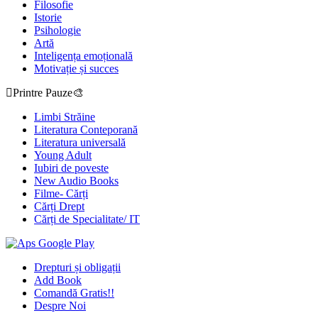
Filosofie
Istorie
Psihologie
Artă
Inteligența emoțională
Motivație și succes
Printre Pauze🎨
Limbi Străine
Literatura Conteporană
Literatura universală
Young Adult
Iubiri de poveste
New Audio Books
Filme- Cărți
Cărți Drept
Cărți de Specialitate/ IT
Drepturi și obligații
Add Book
Comandă Gratis!!
Despre Noi