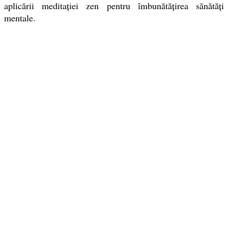
aplicării meditației zen pentru îmbunătățirea sănătăți
mentale.