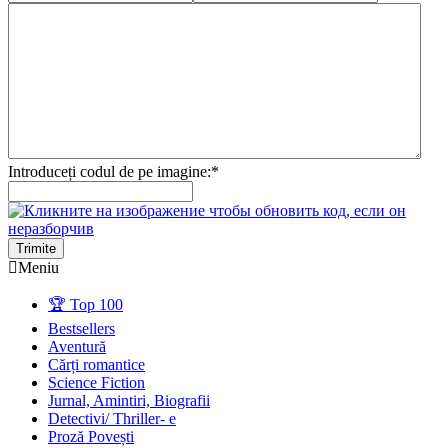
Introduceți codul de pe imagine:
*
Trimite
Meniu
🏆 Top 100
Bestsellers
Aventură
Cărți romantice
Science Fiction
Jurnal, Amintiri, Biografii
Detectivi/ Thriller- e
Proză Povești