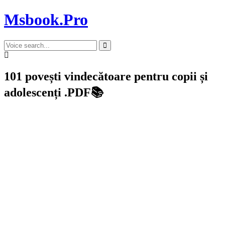
Msbook.Pro
101 povești vindecătoare pentru copii și
adolescenți .PDF📚