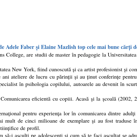
 de Adele Faber şi Elaine Mazlish top cele mai bune cărți d
llege, are studii de master în pedagogie la Universitatea N
ea New York, fiind cunoscută şi ca artist profesionist şi co
 ateliere de lucru cu părinţii şi au ținut conferinţe pentru to
specialist în psihologia copilului, autoarele au devenit în scu
unicarea eficientă cu copiii. Acasă şi la şcoală (2002, 20
național pentru experiența lor în comunicarea dintre adulți 
 mult de cinci milioane de exemplare și au fost traduse în
iințifice de profil.
ă-i asculți pe adolescenți și cum să te faci ascultat se adre