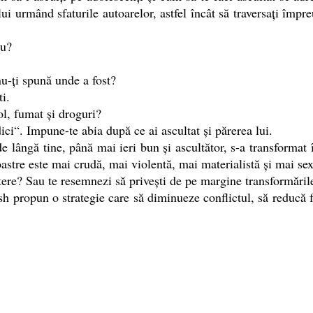
lui urmând sfaturile autoarelor, astfel încât să traversați împr
ău?
nu-ți spună unde a fost?
ti.
ol, fumat și droguri?
dici“. Impune-te abia după ce ai ascultat și părerea lui.
e lângă tine, până mai ieri bun și ascultător, s-a transformat în
astre este mai crudă, mai violentă, mai materialistă și mai sex
ere? Sau te resemnezi să privești de pe margine transformările
ish propun o strategie care să diminueze conflictul, să reducă f