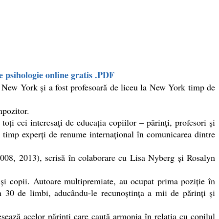
e psihologie online gratis .PDF
ew York şi a fost profesoară de liceu la New York timp de
mpozitor.
ţi cei interesaţi de educaţia copiilor – părinţi, profesori şi
rt timp experţi de renume internaţional în comunicarea dintre
08, 2013), scrisă în colaborare cu Lisa Nyberg şi Rosalyn
și copii. Autoare multipremiate, au ocupat prima poziție în
 30 de limbi, aducându-le recunoștința a mii de părinți și
sează acelor părinți care caută armonia în relația cu copilul