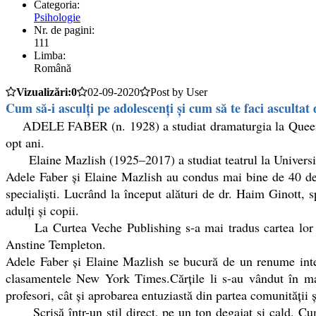
Categoria:
Psihologie
Nr. de pagini:
111
Limba:
Română
Vizualizări:0
02-09-2020
Post by User
Cum să-i asculţi pe adolescenţi şi cum să te faci ascultat
ADELE FABER (n. 1928) a studiat dramaturgia la Queens Co
opt ani.
Elaine Mazlish (1925–2017) a studiat teatrul la Universitat
Adele Faber şi Elaine Mazlish au condus mai bine de 40 de ani
specialişti. Lucrând la început alături de dr. Haim Ginott, 
adulţi şi copii.
La Curtea Veche Publishing s-a mai tradus cartea lor Com
Anstine Templeton.
Adele Faber și Elaine Mazlish se bucură de un renume inter
clasamentele New York Times.Cărțile li s-au vândut în mai
profesori, cât și aprobarea entuziastă din partea comunității șt
Scrisă într-un stil direct, pe un ton degajat și cald, Cum s