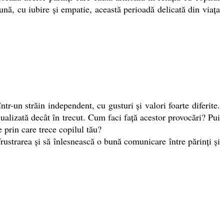
eună, cu iubire și empatie, această perioadă delicată din viața
tr-un străin independent, cu gusturi și valori foarte diferite.
ualizată decât în trecut. Cum faci față acestor provocări? Pui
 prin care trece copilul tău?
rustrarea și să înlesnească o bună comunicare între părinți și