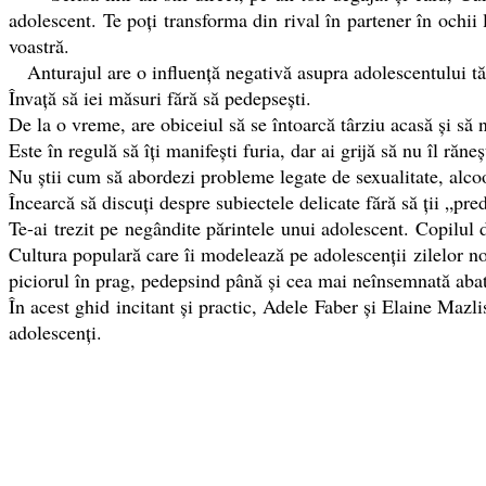
adolescent. Te poți transforma din rival în partener în ochii 
voastră.
Anturajul are o influență negativă asupra adolescentului t
Învață să iei măsuri fără să pedepsești.
De la o vreme, are obiceiul să se întoarcă târziu acasă și să 
Este în regulă să îți manifești furia, dar ai grijă să nu îl răneș
Nu știi cum să abordezi probleme legate de sexualitate, alco
Încearcă să discuți despre subiectele delicate fără să ții „pre
Te-ai trezit pe negândite părintele unui adolescent. Copilul d
Cultura populară care îi modelează pe adolescenții zilelor no
piciorul în prag, pedepsind până și cea mai neînsemnată abat
În acest ghid incitant și practic, Adele Faber și Elaine Mazl
adolescenți.