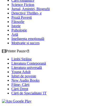
Cărți romantice
Science Fiction
Jurnal, Amintiri, Biografii
Detectivi/ Thriller- e
Proză Povești
Filosofie
Istorie
Psihologie
Artă
Inteligența emoțională
Motivație și succes
Printre Pauze🎨
Limbi Străine
Literatura Conteporană
Literatura universală
Young Adult
Iubiri de poveste
New Audio Books
Filme- Cărți
Cărți Drept
Cărți de Specialitate/ IT