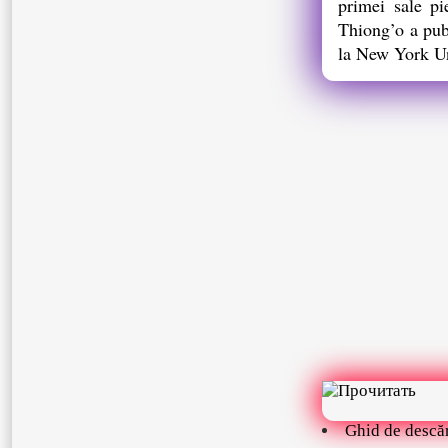
primei sale p
Thiong’o a publ
la New York Un
Ghid de descă