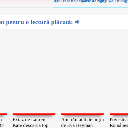
Râul care ne desparte de Ngũgĩ wa Thiong
 pentru o lectură plăcută: ➾
n
Extaz de Lauren
Am trăit atât de puţin
Povestea
DF
Kate descarcă top
de Eva Heyman
Românesc