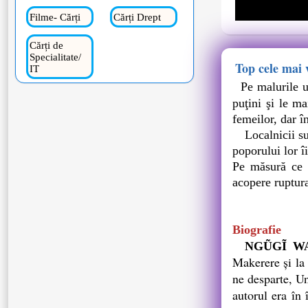
Filme- Cărți
Cărți Drept
Cărți de
Specialitate/
Top cele mai 
IT
Pe malurile un
puţini şi le ma
femeilor, dar î
Localnicii sunt
poporului lor î
Pe măsură ce c
acopere ruptura
Biografie
NGŨGĨ WA
Makerere şi la 
ne desparte, Un
autorul era în 