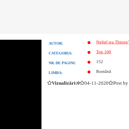
Ngũgĩ wa Thiong
AUTOR:
Top 100
CATEGORIA:
152
NR. DE PAGINI:
Română
LIMBA:
Vizualizări:0
04-11-2020
Post by