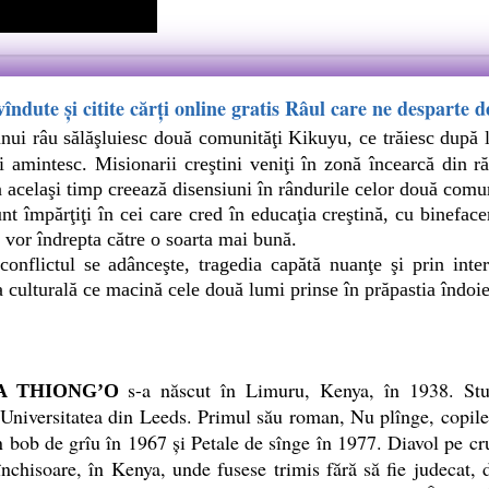
vîndute și citite cărți online gratis Râul care ne desparte
ui râu sălăşluiesc două comunităţi Kikuyu, ce trăiesc după le
i amintesc. Misionarii creştini veniţi în zonă încearcă din ră
n acelaşi timp creează disensiuni în rândurile celor două comun
 împărţiţi în cei care cred în educaţia creştină, cu binefaceril
i vor îndrepta către o soarta mai bună.
onflictul se adânceşte, tragedia capătă nuanţe şi prin inter
 culturală ce macină cele două lumi prinse în prăpastia îndoiel
s-a născut în Limuru, Kenya, în 1938. Studii
 THIONG’O
Universitatea din Leeds. Primul său roman, Nu plînge, copile,
 bob de grîu în 1967 şi Petale de sînge în 1977. Diavol pe cruc
închisoare, în Kenya, unde fusese trimis fără să fie judecat,