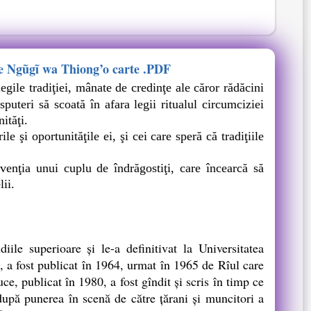
 de Ngũgĩ wa Thiong’o carte .PDF
gile tradiţiei, mânate de credinţe ale căror rădăcini
sputeri să scoată în afara legii ritualul circumciziei
ităţi.
e şi oportunităţile ei, şi cei care speră că tradiţiile
venţia unui cuplu de îndrăgostiţi, care încearcă să
ii.
le superioare şi le-a definitivat la Universitatea
 a fost publicat în 1964, urmat în 1965 de Rîul care
e, publicat în 1980, a fost gîndit şi scris în timp ce
 după punerea în scenă de către ţărani şi muncitori a