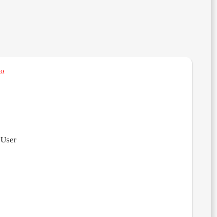
’o
 User