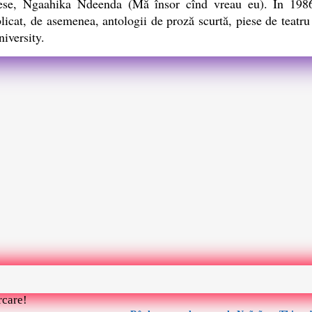
iese, Ngaahika Ndeenda (Mă însor cînd vreau eu). În 198
icat, de asemenea, antologii de proză scurtă, piese de teatru 
iversity.
rcare!