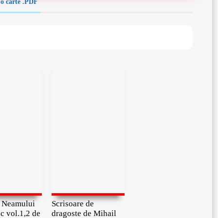
’o carte .PDF
 Neamului
Scrisoare de
 vol.1,2 de
dragoste de Mihail