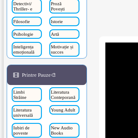
Detectivi/
Proză
Thriller- e
Povești
Filosofie
Istorie
Psihologie
Artă
Inteligența
Motivație și
emoțională
succes
Printre Pauze🎨
Limbi
Literatura
Străine
Conteporană
Literatura
Young Adult
universală
Iubiri de
New Audio
poveste
Books