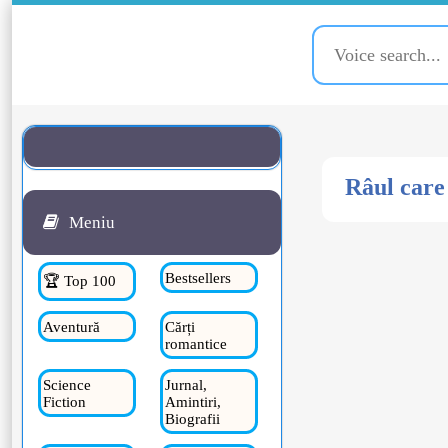
Râul care
Meniu
Bestsellers
🏆 Top 100
Aventură
Cărți
romantice
Science
Jurnal,
Fiction
Amintiri,
Biografii