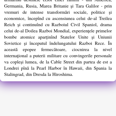
Germania, Rusia, Marea Britanie și Tara Galilor - prin
vremuri de intense transformări sociale, politice și
economice, începînd cu ascensiunea celui de-al Treilea
Reich și continuînd cu Razboiul Civil Spaniol, drama
celui de-al Doilea Razboi Mondial, experiențele primelor
bombe atomice aparținînd Statelor Unite și Uniunii
Sovietice și începutul îndelungatului Razboi Rece. În
această epopee fermecătoare, ciocnirea la nivel
internațional a puterii militare cu convingerile personale
va copleși lumea, de la Cable Street din partea de est a
Londrei pînă la Pearl Harbor în Hawaii, din Spania la
Stalingrad, din Dresda la Hiroshima.