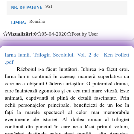
951
NR. DE PAGINI:
Română
LIMBA:
Vizualizări:0
05-04-2020
Post by User
Iarna lumii. Trilogia Secolului. Vol. 2 de Ken Follett
.pdf
Războiul i-a făcut luptători. Iubirea i-a făcut eroi.
Iarna lumii continuă în aceeași manieră superlativa cu
care ne-a obișnuit Căderea uriașilor. O puternică drama,
care înaintează zgomotos și cu cea mai mare viteză. Este
animată, captivantă și plină de detalii fascinante. Prin
ochii personajelor principale, beneficiezi de un loc în
față la marele spectacol al celor mai memorabile
evenimente ale istoriei. Al doilea roman al trilogiei
continuă din punctul în care ne-a lăsat primul volum,
urmărind destinele celor cinci familii - din America,