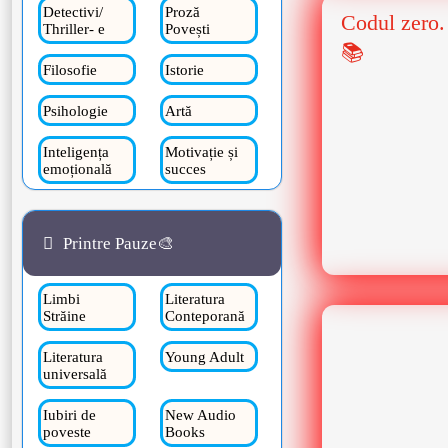
Detectivi/
Proză
Codul zero.
Thriller- e
Povești
📚
Filosofie
Istorie
Psihologie
Artă
Inteligența
Motivație și
emoțională
succes
Printre Pauze🎨
Limbi
Literatura
Străine
Conteporană
Literatura
Young Adult
universală
Iubiri de
New Audio
poveste
Books