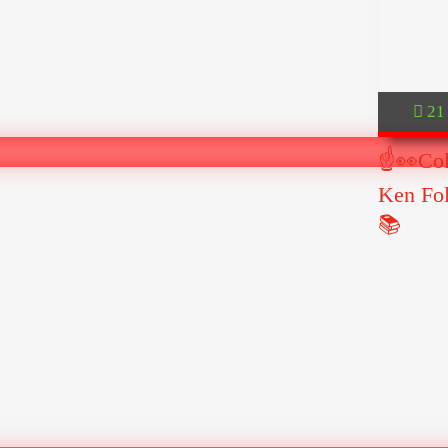
21
☝👀Col
Ken Fol
📚