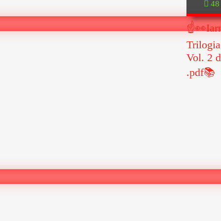
48
☝👀Iarn
Trilogia
Vol. 2 
.pdf📚