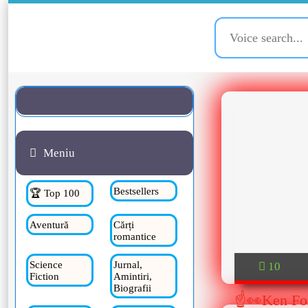
Meniu
Bestsellers
🏆 Top 100
Aventură
Cărți
romantice
Science
Jurnal,
10
Fiction
Amintiri,
Biografii
☝👀Ken Foll