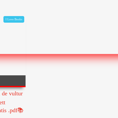
I Love Books
 de vultur
ett
atis .pdf📚