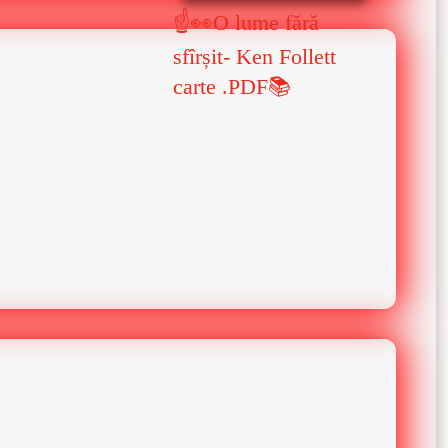
☝👀O lume fără
sfîrșit- Ken Follett
carte .PDF📚