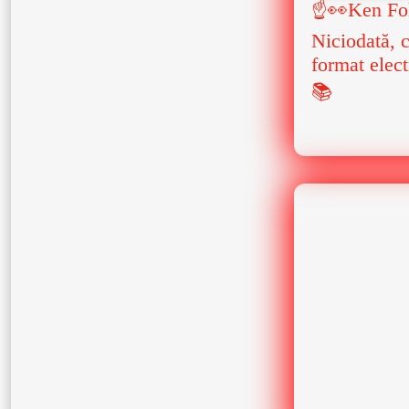
☝👀Ken Foll
Niciodată, c
format elec
📚