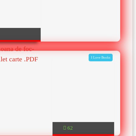
oana de foc-
let carte .PDF
I Love Books
62