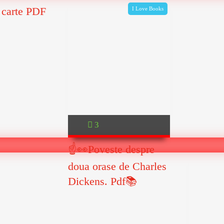
 carte PDF
I Love Books
3
☝👀Poveste despre
doua orase de Charles
Dickens. Pdf📚