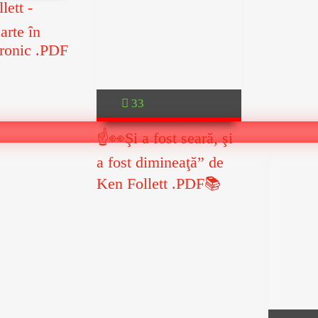
ett -
arte în
tronic .PDF
33
☝👀Şi a fost seară, şi
a fost dimineaţă” de
Ken Follett .PDF📚