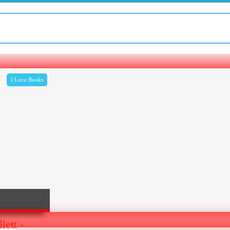
I Love Books
ett -