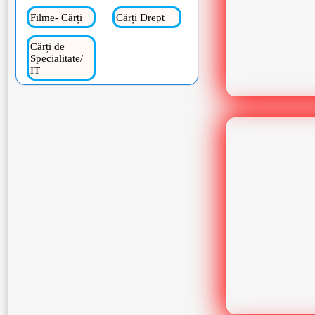
Filme- Cărți
Cărți Drept
Cărți de
Specialitate/
IT