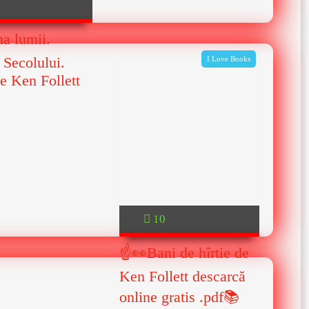
a lumii.
 Secolului.
I Love Books
de Ken Follett
10
☝👀Bani de hîrtie de
Ken Follett descarcă
online gratis .pdf📚