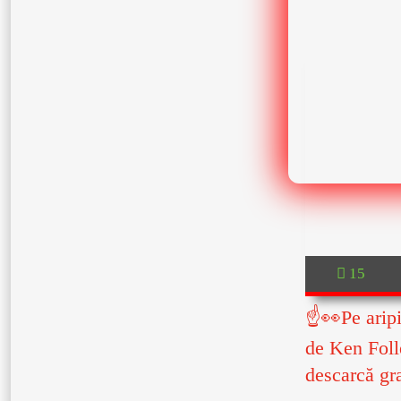
15
☝👀Pe aripi
de Ken Foll
descarcă gr