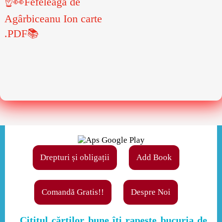
☝👀Fefeleaga de
Agârbiceanu Ion carte
.PDF📚
Drepturi și obligații
Add Book
Comandă Gratis!!
Despre Noi
,,Cititul cărţilor bune îţi rapeşte bucuria de