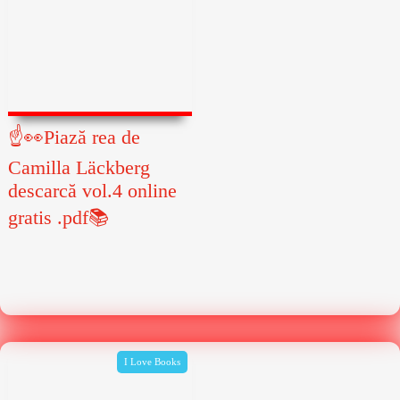
☝👀Piază rea de
Camilla Läckberg
descarcă vol.4 online
gratis .pdf📚
I Love Books