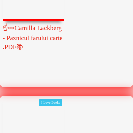
☝👀Camilla Lackberg
- Paznicul farului carte
.PDF📚
I Love Books