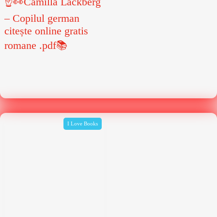
☝👀Camilla Lackberg
– Copilul german
citește online gratis
romane .pdf📚
I Love Books