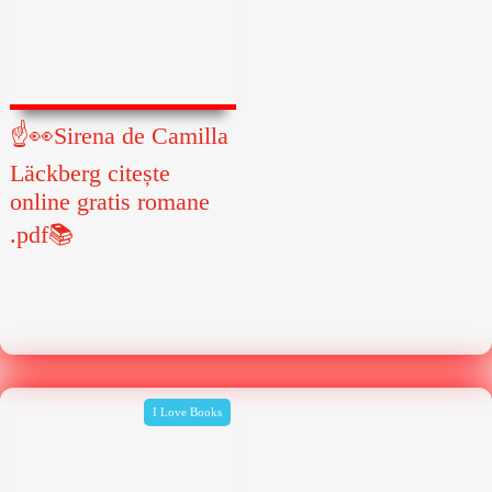
☝👀Sirena de Camilla
Läckberg citește
online gratis romane
.pdf📚
I Love Books