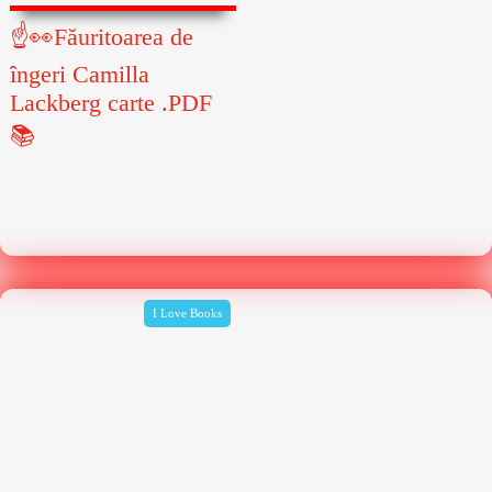
☝👀Făuritoarea de
îngeri Camilla
Lackberg carte .PDF
📚
I Love Books