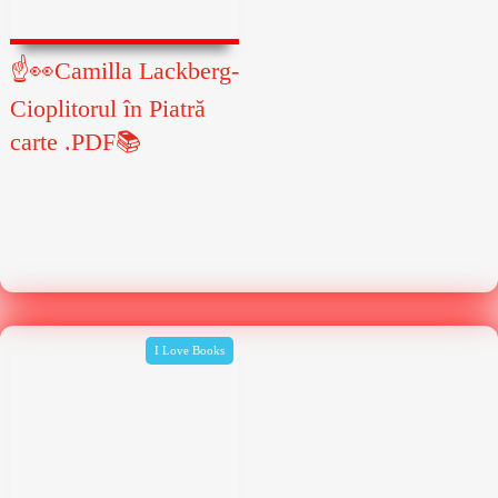
☝👀Camilla Lackberg-
Cioplitorul în Piatră
carte .PDF📚
I Love Books