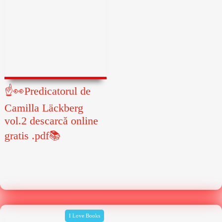
☝👀Predicatorul de
Camilla Läckberg
vol.2 descarcă online
gratis .pdf📚
I Love Books