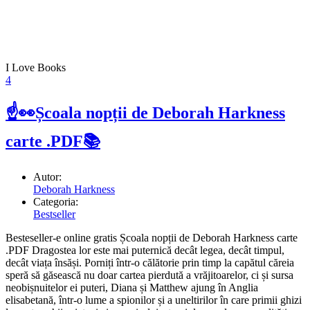
I Love Books
4
☝👀Școala nopții de Deborah Harkness
carte .PDF📚
Autor:
Deborah Harkness
Categoria:
Bestseller
Besteseller-e online gratis Școala nopții de Deborah Harkness carte
.PDF Dragostea lor este mai puternică decât legea, decât timpul,
decât viața însăși. Porniți într-o călătorie prin timp la capătul căreia
speră să găsească nu doar cartea pierdută a vrăjitoarelor, ci și sursa
neobișnuitelor ei puteri, Diana și Matthew ajung în Anglia
elisabetană, într-o lume a spionilor și a uneltirilor în care primii ghizi