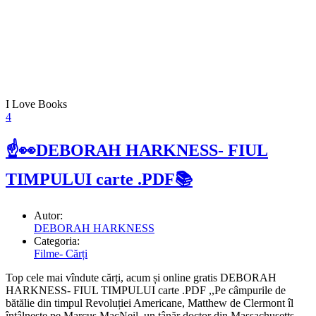
I Love Books
4
☝👀DEBORAH HARKNESS- FIUL
TIMPULUI carte .PDF📚
Autor:
DEBORAH HARKNESS
Categoria:
Filme- Cărți
Top cele mai vîndute cărți, acum și online gratis DEBORAH
HARKNESS- FIUL TIMPULUI carte .PDF ,,Pe câmpurile de
bătălie din timpul Revoluției Americane, Matthew de Clermont îl
întâlnește pe Marcus MacNeil, un tânăr doctor din Massachusetts,