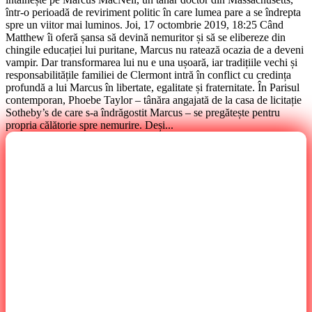
într-o perioadă de reviriment politic în care lumea pare a se îndrepta
spre un viitor mai luminos. Joi, 17 octombrie 2019, 18:25 Când
Matthew îi oferă șansa să devină nemuritor și să se elibereze din
chingile educației lui puritane, Marcus nu ratează ocazia de a deveni
vampir. Dar transformarea lui nu e una ușoară, iar tradițiile vechi și
responsabilitățile familiei de Clermont intră în conflict cu credința
profundă a lui Marcus în libertate, egalitate și fraternitate. În Parisul
contemporan, Phoebe Taylor – tânăra angajată de la casa de licitație
Sotheby’s de care s-a îndrăgostit Marcus – se pregătește pentru
propria călătorie spre nemurire. Deși...