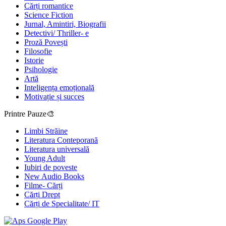
Cărți romantice
Science Fiction
Jurnal, Amintiri, Biografii
Detectivi/ Thriller- e
Proză Povești
Filosofie
Istorie
Psihologie
Artă
Inteligența emoțională
Motivație și succes
Printre Pauze🎨
Limbi Străine
Literatura Conteporană
Literatura universală
Young Adult
Iubiri de poveste
New Audio Books
Filme- Cărți
Cărți Drept
Cărți de Specialitate/ IT