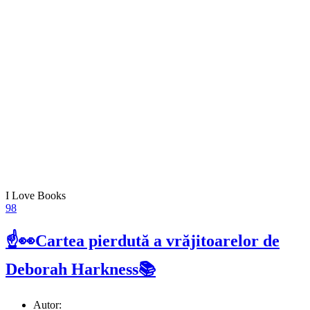
I Love Books
98
☝👀Cartea pierdută a vrăjitoarelor de
Deborah Harkness📚
Autor: