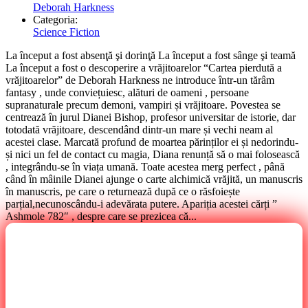
Deborah Harkness
Categoria:
Science Fiction
La început a fost absenţă şi dorinţă La început a fost sânge şi teamă
La început a fost o descoperire a vrăjitoarelor “Cartea pierdută a
vrăjitoarelor” de Deborah Harkness ne introduce într-un tărâm
fantasy , unde conviețuiesc, alături de oameni , persoane
supranaturale precum demoni, vampiri și vrăjitoare. Povestea se
centrează în jurul Dianei Bishop, profesor universitar de istorie, dar
totodată vrăjitoare, descendând dintr-un mare și vechi neam al
acestei clase. Marcată profund de moartea părinților ei și nedorindu-
și nici un fel de contact cu magia, Diana renunță să o mai folosească
, integrându-se în viața umană. Toate acestea merg perfect , până
când în mâinile Dianei ajunge o carte alchimică vrăjită, un manuscris
în manuscris, pe care o returnează după ce o răsfoiește
parțial,necunoscându-i adevărata putere. Apariția acestei cărți ”
Ashmole 782″ , despre care se prezicea că...