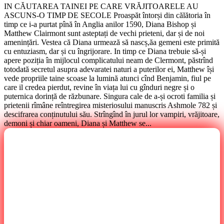
IN CĂUTAREA TAINEI PE CARE VRĂJITOARELE AU
ASCUNS-O TIMP DE SECOLE Proaspăt întorși din călătoria în
timp ce i-a purtat pînă în Anglia anilor 1590, Diana Bishop și
Matthew Clairmont sunt asteptați de vechi prieteni, dar și de noi
amenințări. Vestea că Diana urmează să nascș,ăa gemeni este primită
cu entuziasm, dar și cu îngrijorare. In timp ce Diana trebuie să-și
apere poziția în mijlocul complicatului neam de Clermont, păstrînd
totodată secretul asupra adevaratei naturi a puterilor ei, Matthew își
vede propriile taine scoase la lumină atunci cînd Benjamin, fiul pe
care il credea pierdut, revine în viața lui cu gînduri negre și o
puternica dorință de răzbunare. Singura cale de a-și ocroti familia și
prietenii rîmâne reîntregirea misteriosului manuscris Ashmole 782 și
descifrarea conținutului său. Strîngînd în jurul lor vampiri, vrăjitoare,
demoni și chiar oameni, Diana și Matthew se...