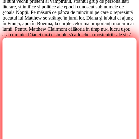
le sunt vechii prieteni ai vampirului, straniul grup de personalități
literare, științifice și politice ale epocii cunoscut sub numele de
școala Nopții. Pe măsură ce pânza de minciuni pe care o reprezintă
trecutul lui Matthew se strânge în jurul lor, Diana și iubitul ei ajung
în Franța, apoi în Boemia, la curțile celor mai importanți monarhi ai
lumii. Pentru Matthew Clairmont călătoria în timp nu-i lucru ușor,
așa cum nici Dianei nu-i e simplu să afle cheia moștenirii sale și să...