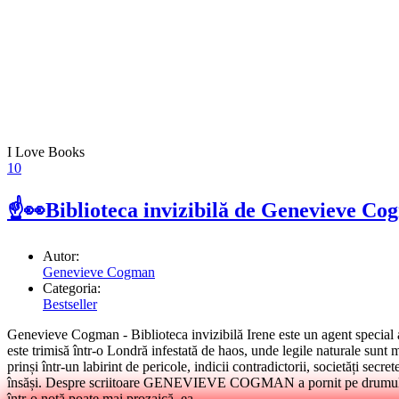
I Love Books
10
☝👀Biblioteca invizibilă de Genevieve Cog
Autor:
Genevieve Cogman
Categoria:
Bestseller
Genevieve Cogman - Biblioteca invizibilă Irene este un agent special al 
este trimisă într-o Londră infestată de haos, unde legile naturale sunt
prinși într-un labirint de pericole, indicii contradictorii, societăți secre
însăși. Despre scriitoare GENEVIEVE COGMAN a pornit pe drumul litera
într-o notă poate mai prozaică, ea...