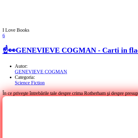
I Love Books
6
☝👀GENEVIEVE COGMAN - Carti in flaca
Autor:
GENEVIEVE COGMAN
Categoria:
Science Fiction
În ce priveşte întrebările tale despre crima Rotherham şi despre presupu