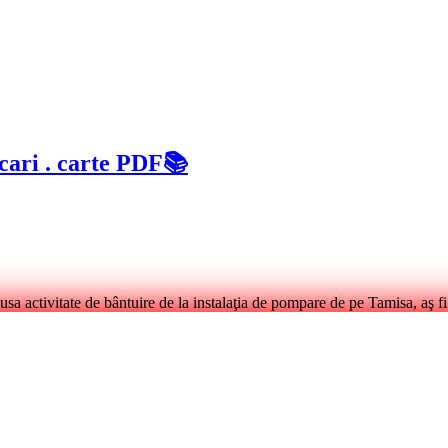
ri . carte PDF📚
sa activitate de bântuire de la instalaţia de pompare de pe Tamisa, aş fi 