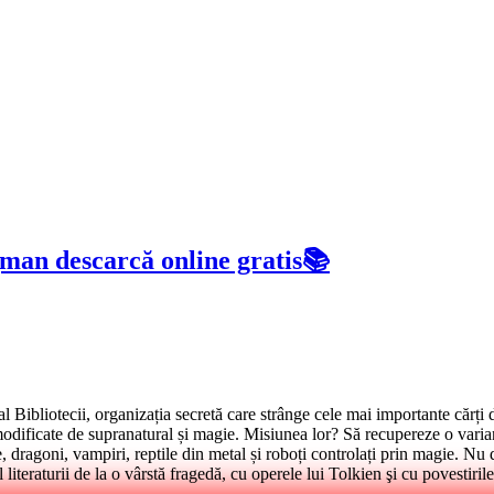
man descarcă online gratis📚
Bibliotecii, organizația secretă care strânge cele mai importante cărți d
 modificate de supranatural și magie. Misiunea lor? Să recupereze o vari
te, dragoni, vampiri, reptile din metal și roboți controlați prin magie. Nu do
turii de la o vârstă fragedă, cu operele lui Tolkien şi cu povestirile 