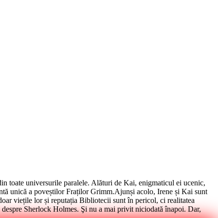
in toate universurile paralele. Alături de Kai, enigmaticul ei ucenic,
antă unică a poveștilor Fraților Grimm.Ajunși acolo, Irene și Kai sunt
ar viețile lor și reputația Bibliotecii sunt în pericol, ci realitatea
despre Sherlock Holmes. Şi nu a mai privit niciodată înapoi. Dar,