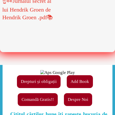
☝👀Jurnalul secret al
lui Hendrik Groen de
Hendrik Groen .pdf📚
Drepturi și obligații
Add Book
Comandă Gratis!!
Despre Noi
,,Cititul cărţilor bune îţi rapeşte bucuria de