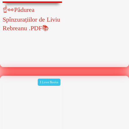
☝👀Pădurea
Spînzurațiilor de Liviu
Rebreanu .PDF📚
I Love Books