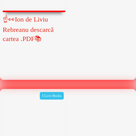
☝👀Ion de Liviu
Rebreanu descarcă
cartea .PDF📚
I Love Books