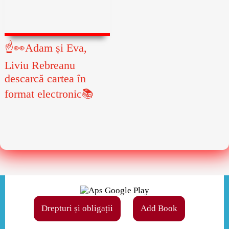
☝👀Adam și Eva,
Liviu Rebreanu
descarcă cartea în
format electronic📚
Drepturi și obligații
Add Book