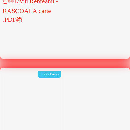
☝👀Liviu Rebreanu -
RĂSCOALA carte
.PDF📚
I Love Books