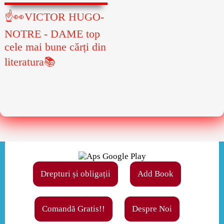
☝👀VICTOR HUGO-
NOTRE - DAME top
cele mai bune cărți din
literatura📚
Drepturi și obligații
Add Book
Comandă Gratis!!
Despre Noi