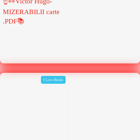
☝👀Victor Hugo-
MIZERABILII carte
.PDF📚
I Love Books