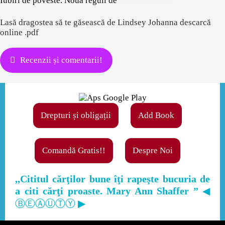
Iubiri de poveste. Nouă reguli de
Lasă dragostea să te găsească de Lindsey Johanna descarcă
online .pdf
Recenzii și comentarii!
Drepturi și obligații
Add Book
Comandă Gratis!!
Despre Noi
,,Cititul cărţilor bune îţi rapeşte bucuria de
a citi cărţi proaste. Mary Ann Shaffer ”
◀
ⒷⒺⒶⓊⓉⓎ ▶