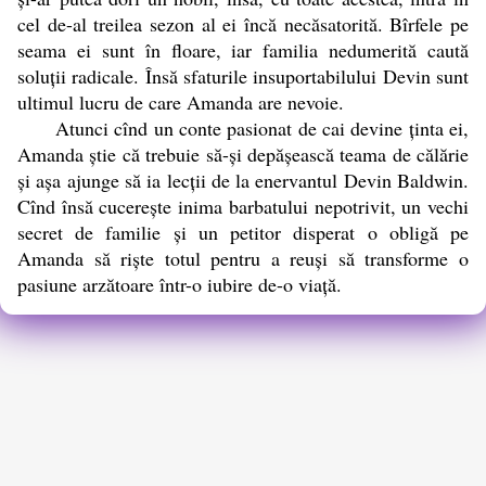
cel de-al treilea sezon al ei încă necăsatorită. Bîrfele pe
seama ei sunt în floare, iar familia nedumerită caută
soluții radicale. Însă sfaturile insuportabilului Devin sunt
ultimul lucru de care Amanda are nevoie.
Atunci cînd un conte pasionat de cai devine ținta ei,
Amanda știe că trebuie să-și depășească teama de călărie
și așa ajunge să ia lecții de la enervantul Devin Baldwin.
Cînd însă cucerește inima barbatului nepotrivit, un vechi
secret de familie și un petitor disperat o obligă pe
Amanda să riște totul pentru a reuși să transforme o
pasiune arzătoare într-o iubire de-o viață.