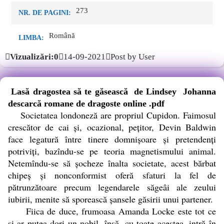
273
NR. DE PAGINI:
Română
LIMBA:
Vizualizări:0
14-09-2021
Post by User
Lasă dragostea să te găsească de Lindsey Johanna
descarcă romane de dragoste online .pdf
Societatea londoneză are propriul Cupidon. Faimosul
crescător de cai și, ocazional, pețitor, Devin Baldwin
face legatură între tinere domnișoare și pretendenți
potriviți, bazîndu-se pe teoria magnetismului animal.
Netemîndu-se să șocheze înalta societate, acest bărbat
chipeș și nonconformist oferă sfaturi la fel de
pătrunzătoare precum legendarele săgeâi ale zeului
iubirii, menite să sporească șansele găsirii unui partener.
Fiica de duce, frumoasa Amanda Locke este tot ce
și-ar putea dori un nobil, însă, cu toate acestea, intră în