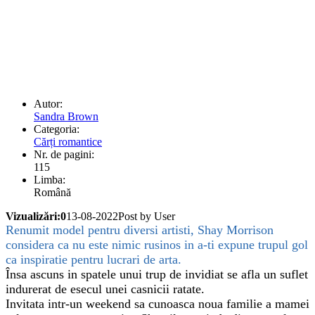
Autor:
Sandra Brown
Categoria:
Cărți romantice
Nr. de pagini:
115
Limba:
Română
Vizualizări:0
13-08-2022
Post by User
Renumit model pentru diversi artisti, Shay Morrison
considera ca nu este nimic rusinos in a-ti expune trupul gol
ca inspiratie pentru lucrari de arta.
Însa ascuns in spatele unui trup de invidiat se afla un suflet
indurerat de esecul unei casnicii ratate.
Invitata intr-un weekend sa cunoasca noua familie a mamei