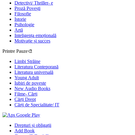
Detectivi/ Thriller- e
Proză Povești
Filosofie
Istorie
Psihologie
Artă
Inteligența emoțională
Motivație și succes
Printre Pauze🎨
Limbi Străine
Literatura Conteporană
Literatura universală
Young Adult
Iubiri de poveste
New Audio Books
Filme- Cărți
Cărți Drept
Cărți de Specialitate/ IT
Drepturi și obligații
Add Book