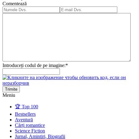
Comentează
Introduceți codul de pe imagine:
*
Trimite
Meniu
🏆 Top 100
Bestsellers
Aventură
Cărți romantice
Science Fiction
Jurnal, Amintiri, Biografii