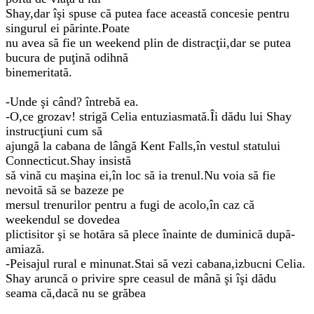
Shay,dar îşi spuse că putea face această concesie pentru
singurul ei părinte.Poate
nu avea să fie un weekend plin de distracţii,dar se putea
bucura de puţină odihnă
binemeritată.
-Unde şi când? întrebă ea.
-O,ce grozav! strigă Celia entuziasmată.Îi dădu lui Shay
instrucţiuni cum să
ajungă la cabana de lângă Kent Falls,în vestul statului
Connecticut.Shay insistă
să vină cu maşina ei,în loc să ia trenul.Nu voia să fie
nevoită să se bazeze pe
mersul trenurilor pentru a fugi de acolo,în caz că
weekendul se dovedea
plictisitor şi se hotăra să plece înainte de duminică după-
amiază.
-Peisajul rural e minunat.Stai să vezi cabana,izbucni Celia.
Shay aruncă o privire spre ceasul de mână şi îşi dădu
seama că,dacă nu se grăbea