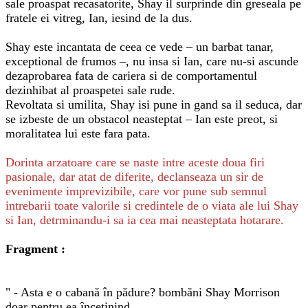
sale proaspat recasatorite, Shay il surprinde din greseala pe
fratele ei vitreg, Ian, iesind de la dus.
Shay este incantata de ceea ce vede – un barbat tanar,
exceptional de frumos –, nu insa si Ian, care nu-si ascunde
dezaprobarea fata de cariera si de comportamentul
dezinhibat al proaspetei sale rude.
Revoltata si umilita, Shay isi pune in gand sa il seduca, dar
se izbeste de un obstacol neasteptat – Ian este preot, si
moralitatea lui este fara pata.
Dorinta arzatoare care se naste intre aceste doua firi
pasionale, dar atat de diferite, declanseaza un sir de
evenimente imprevizibile, care vor pune sub semnul
intrebarii toate valorile si credintele de o viata ale lui Shay
si Ian, detrminandu-i sa ia cea mai neasteptata hotarare.
Fragment :
" - Asta e o cabană în pădure? bombăni Shay Morrison
doar pentru ea,încetinind