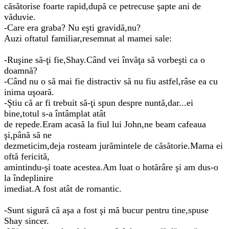
căsătorise foarte rapid,după ce petrecuse şapte ani de
văduvie.
-Care era graba? Nu eşti gravidă,nu?
Auzi oftatul familiar,resemnat al mamei sale:
-Ruşine să-ţi fie,Shay.Când vei învăţa să vorbeşti ca o
doamnă?
-Când nu o să mai fie distractiv să nu fiu astfel,râse ea cu
inima uşoară.
-Ştiu că ar fi trebuit să-ţi spun despre nuntă,dar...ei
bine,totul s-a întâmplat atât
de repede.Eram acasă la fiul lui John,ne beam cafeaua
şi,până să ne
dezmeticim,deja rosteam jurămintele de căsătorie.Mama ei
oftă fericită,
amintindu-şi toate acestea.Am luat o hotărâre şi am dus-o
la îndeplinire
imediat.A fost atât de romantic.
-Sunt sigură că aşa a fost şi mă bucur pentru tine,spuse
Shay sincer.