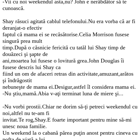
-Vii cu noi weekendul asta,nu? John e nerăbdător să te
cunoască.
Shay răsuci agitată cablul telefonului.Nu era vorba că ar fi
deranjat-o efectiv
faptul că mama ei se recăsătorise.Celia Morrison fusese
singură prea mult
timp.După o căsnicie fericită cu tatăl lui Shay timp de
douăzeci şi şapte de
ani,moartea lui fusese o lovitură grea.John Douglas îi
fusese descris lui Shay ca
fiind un om de afaceri retras din activitate,amuzant,arătos
şi îndrăgostit
nebuneşte de mama ei.Desigur,astfel îl considera mama ei.
-Nu ştiu,mamă.Abia v-aţi terminat luna de miere şi...
-Nu vorbi prostii.Chiar ne dorim să-ţi petreci weekendul cu
noi,altfel nu te-am fi
invitat.Te rog,Shay.E foarte important pentru mine să-mi
unesc noua familie.
Un weekend la o cabană părea puţin anost pentru cineva cu
pofta de viaţă a lui