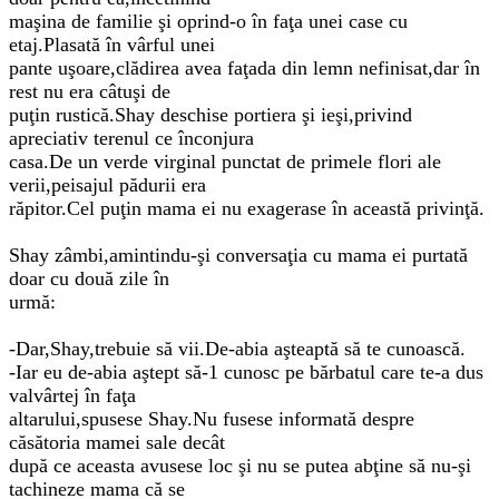
maşina de familie şi oprind-o în faţa unei case cu
etaj.Plasată în vârful unei
pante uşoare,clădirea avea faţada din lemn nefinisat,dar în
rest nu era câtuşi de
puţin rustică.Shay deschise portiera şi ieşi,privind
apreciativ terenul ce înconjura
casa.De un verde virginal punctat de primele flori ale
verii,peisajul pădurii era
răpitor.Cel puţin mama ei nu exagerase în această privinţă.
Shay zâmbi,amintindu-şi conversaţia cu mama ei purtată
doar cu două zile în
urmă:
-Dar,Shay,trebuie să vii.De-abia aşteaptă să te cunoască.
-Iar eu de-abia aştept să-1 cunosc pe bărbatul care te-a dus
valvârtej în faţa
altarului,spusese Shay.Nu fusese informată despre
căsătoria mamei sale decât
după ce aceasta avusese loc şi nu se putea abţine să nu-şi
tachineze mama că se