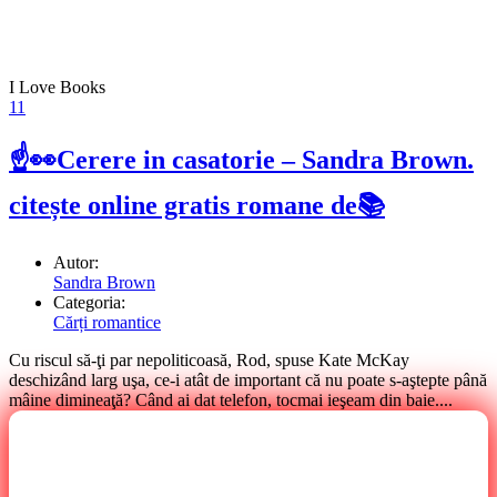
I Love Books
11
☝👀Cerere in casatorie – Sandra Brown.
citește online gratis romane de📚
Autor:
Sandra Brown
Categoria:
Cărți romantice
Cu riscul să-ţi par nepoliticoasă, Rod, spuse Kate McKay
deschizând larg uşa, ce-i atât de important că nu poate s-aştepte până
mâine dimineaţă? Când ai dat telefon, tocmai ieşeam din baie....