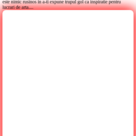
este nimic rusinos in a-ti expune trupul gol ca inspiratie pentru
lucrari de arta....