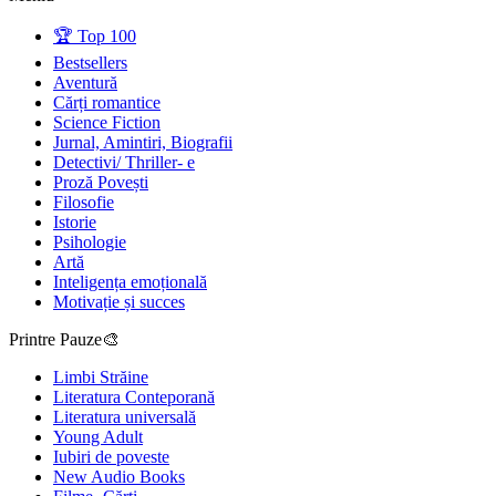
🏆 Top 100
Bestsellers
Aventură
Cărți romantice
Science Fiction
Jurnal, Amintiri, Biografii
Detectivi/ Thriller- e
Proză Povești
Filosofie
Istorie
Psihologie
Artă
Inteligența emoțională
Motivație și succes
Printre Pauze🎨
Limbi Străine
Literatura Conteporană
Literatura universală
Young Adult
Iubiri de poveste
New Audio Books