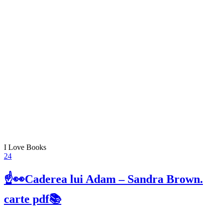
I Love Books
24
☝👀Caderea lui Adam – Sandra Brown.
carte pdf📚