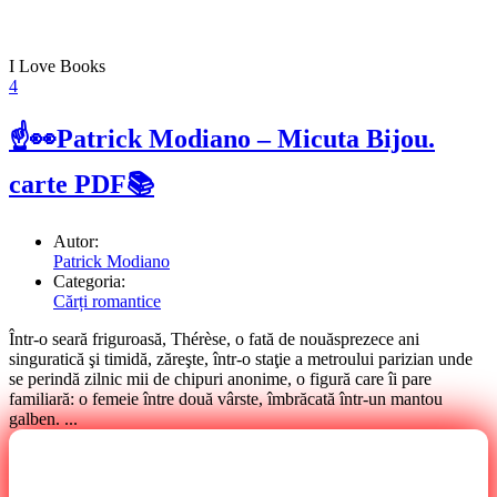
I Love Books
4
☝👀Patrick Modiano – Micuta Bijou.
carte PDF📚
Autor:
Patrick Modiano
Categoria:
Cărți romantice
Într-o seară friguroasă, Thérèse, o fată de nouăsprezece ani
singuratică şi timidă, zăreşte, într-o staţie a metroului parizian unde
se perindă zilnic mii de chipuri anonime, o figură care îi pare
familiară: o femeie între două vârste, îmbrăcată într-un mantou
galben. ...