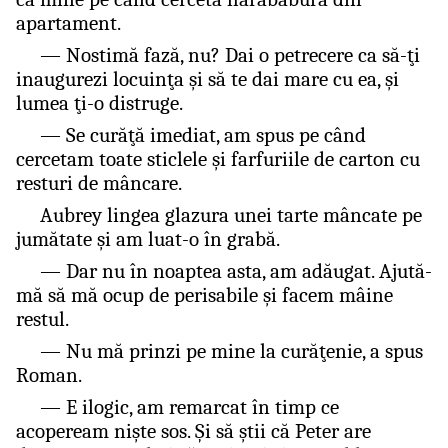
apartament.
— Nostimă fază, nu? Dai o petrecere ca să-ţi
inaugurezi locuinţa şi să te dai mare cu ea, şi
lumea ţi-o distruge.
— Se curăţă imediat, am spus pe când
cercetam toate sticlele şi farfuriile de carton cu
resturi de mâncare.
Aubrey lingea glazura unei tarte mâncate pe
jumătate şi am luat-o în grabă.
— Dar nu în noaptea asta, am adăugat. Ajută-
mă să mă ocup de perisabile şi facem mâine
restul.
— Nu mă prinzi pe mine la curăţenie, a spus
Roman.
— E ilogic, am remarcat în timp ce
acopeream nişte sos. Şi să ştii că Peter are