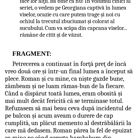
face lor alţii. Ba bine că nu! În volumul cinici al
seriei, o vedem pe Georgiana captivă în lumea
viselor, ocazie cu care putem trage şi noi cu
ochiul la trecutul zbuciumat şi colorat al
sucubului. Cum va scăpa din capcana viselor...
rămâne de citit şi de văzut.
FRAGMENT:
Petrecerea a continuat în forţă preţ de încă
vreo două ore şi într-un final lumea a început să
plece. Roman şi cu mine, ca nişte gazde bune,
zâmbeam şi ne luam rămas-bun de la fiecare.
Când a dispărut toată lumea, eram obosită şi
mai mult decât fericită că se terminase totul.
Refuzasem să mai beau ceva după incidentul de
pe balcon şi acum aveam o durere de cap
cumplită, un plăcut memento al destrăbălării la
care mă dedasem. Roman părea la fel de epuizat
ca mine pe când cerceta harababura din