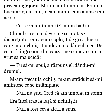
privea îngrijorat. M-am uitat împrejur. Eram în
bucătărie, dar nu ţineam minte cum ajunsesem
acolo.
— Ce... ce s-a-ntâmplat? m-am bâlbâit.
Chipul care mai devreme se arătase
dispreţuitor era acum copleşit de grijă, lucru
care m-a neliniştit undeva în adâncul meu. De
ce ar fi îngrijorat din cauza mea cineva care a
vrut să mă ucidă?
— Tu să-mi spui, a răspuns el, dându-mi
drumul.
M-am frecat la ochi şi m-am străduit să-mi
amintesc ce se întâmplase.
— Nu... nu ştiu. Cred că am umblat în somn...
Era încă tras la faţă şi neliniştit.
— Nu... a fost ceva aici... a spus.