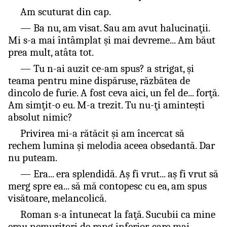
Am scuturat din cap.
— Ba nu, am visat. Sau am avut halucinaţii.
Mi s-a mai întâmplat şi mai devreme... Am băut
prea mult, atâta tot.
— Tu n-ai auzit ce-am spus? a strigat, şi
teama pentru mine dispăruse, răzbătea de
dincolo de furie. A fost ceva aici, un fel de... forţă.
Am simţit-o eu. M-a trezit. Tu nu-ţi aminteşti
absolut nimic?
Privirea mi-a rătăcit şi am încercat să
rechem lumina şi melodia aceea obsedantă. Dar
nu puteam.
— Era... era splendidă. Aş fi vrut... aş fi vrut să
merg spre ea... să mă contopesc cu ea, am spus
visătoare, melancolică.
Roman s-a întunecat la faţă. Sucubii ca mine
erau nemuritori de rang inferior, care mai