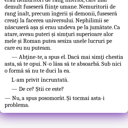
demult fuseseră fiinţe umane. Nemuritorii de
rang înalt, precum îngerii şi demonii, fuseseră
creaţi la facerea universului. Nephilimii se
născuseră aşa şi erau undeva pe la jumătate. Ca
atare, aveau puteri şi simţuri superioare alor
mele şi Roman putea sesiza unele lucruri pe
care eu nu puteam.
— Abţine-te, a spus el. Dacă mai simţi chestia
asta, să te opui. N-o lăsa să te absoarbă. Sub nici
o formă să nu te duci la ea.
L-am privit încruntată.
— De ce? Ştii ce este?
— Nu, a spus posomorât. Şi tocmai asta-i
problema.