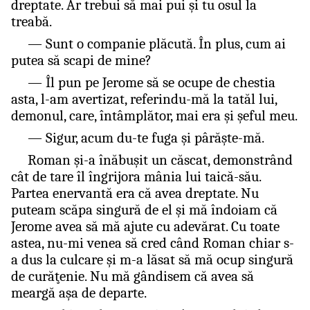
dreptate. Ar trebui să mai pui şi tu osul la
treabă.
— Sunt o companie plăcută. În plus, cum ai
putea să scapi de mine?
— Îl pun pe Jerome să se ocupe de chestia
asta, l-am avertizat, referindu-mă la tatăl lui,
demonul, care, întâmplător, mai era şi şeful meu.
— Sigur, acum du-te fuga şi pârăşte-mă.
Roman şi-a înăbuşit un căscat, demonstrând
cât de tare îl îngrijora mânia lui taică-său.
Partea enervantă era că avea dreptate. Nu
puteam scăpa singură de el şi mă îndoiam că
Jerome avea să mă ajute cu adevărat. Cu toate
astea, nu-mi venea să cred când Roman chiar s-
a dus la culcare şi m-a lăsat să mă ocup singură
de curăţenie. Nu mă gândisem că avea să
meargă aşa de departe.