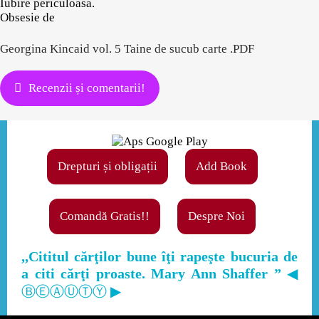
Iubire periculoasa.
Obsesie de
Georgina Kincaid vol. 5 Taine de sucub carte .PDF
Recenzii și comentarii!
Drepturi și obligații
Add Book
Comandă Gratis!!
Despre Noi
,,Cititul cărţilor bune îţi rapeşte bucuria de
a citi cărţi proaste. Mary Ann Shaffer ”
◀
ⒷⒺⒶⓊⓉⓎ ▶