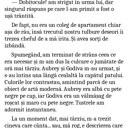
— Dobitocule! am strigat în urma lui, dar
singurul răspuns pe care l-am primit a fost o
uşă trântită.
De fapt, nu era un coleg de apartament chiar
aşa de rău, însă trecutul nostru tulbure deseori îi
trezea cheful de a mă irita. Şi avea sorţi de
izbândă.
Spumegând, am terminat de strâns ceea ce
era necesar şi m-am dus la culcare o jumătate de
oră mai târziu. Aubrey şi Godiva m-au urmat, şi
s-au întins una lângă cealaltă la capătul patului.
Culorile lor contrastau, amintind parcă de un
obiect de artă modernă. Aubrey era albă cu pete
negre pe cap, iar Godiva era un vălmăşag de
roşcat şi maro cu pete negre. Tustrele am
adormit instantaneu.
La un moment dat, mai târziu, m-a trezit
cineva care cânta... sau, mă rog, e descrierea care