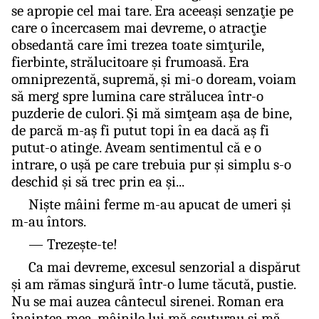
se apropie cel mai tare. Era aceeaşi senzaţie pe
care o încercasem mai devreme, o atracţie
obsedantă care îmi trezea toate simţurile,
fierbinte, strălucitoare şi frumoasă. Era
omniprezentă, supremă, şi mi-o doream, voiam
să merg spre lumina care strălucea într-o
puzderie de culori. Şi mă simţeam aşa de bine,
de parcă m-aş fi putut topi în ea dacă aş fi
putut-o atinge. Aveam sentimentul că e o
intrare, o uşă pe care trebuia pur şi simplu s-o
deschid şi să trec prin ea şi...
Nişte mâini ferme m-au apucat de umeri şi
m-au întors.
— Trezeşte-te!
Ca mai devreme, excesul senzorial a dispărut
şi am rămas singură într-o lume tăcută, pustie.
Nu se mai auzea cântecul sirenei. Roman era
înaintea mea, mâinile lui mă scuturau şi mă