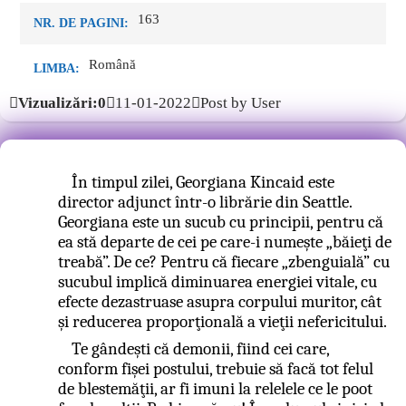
163
NR. DE PAGINI:
Română
LIMBA:
Vizualizări:0
11-01-2022
Post by User
În timpul zilei, Georgiana Kincaid este
director adjunct într-o librărie din Seattle.
Georgiana este un sucub cu principii, pentru că
ea stă departe de cei pe care-i numeşte „băieţi de
treabă”. De ce? Pentru că fiecare „zbenguială” cu
sucubul implică diminuarea energiei vitale, cu
efecte dezastruase asupra corpului muritor, cât
şi reducerea proporţională a vieţii nefericitului.
Te gândeşti că demonii, fiind cei care,
conform fişei postului, trebuie să facă tot felul
de blestemăţii, ar fi imuni la relelele ce le poot