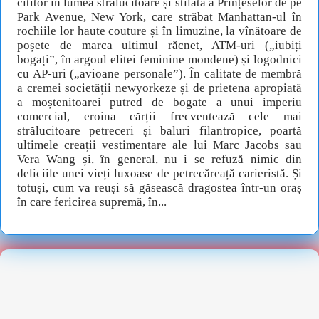
cititor în lumea strălucitoare și stilată a Prințeselor de pe
Park Avenue, New York, care străbat Manhattan-ul în
rochiile lor haute couture și în limuzine, la vînătoare de
poșete de marca ultimul răcnet, ATM-uri („iubiți
bogați”, în argoul elitei feminine mondene) și logodnici
cu AP-uri („avioane personale”). În calitate de membră
a cremei societății newyorkeze și de prietena apropiată
a moștenitoarei putred de bogate a unui imperiu
comercial, eroina cărții frecventează cele mai
strălucitoare petreceri și baluri filantropice, poartă
ultimele creații vestimentare ale lui Marc Jacobs sau
Vera Wang și, în general, nu i se refuză nimic din
deliciile unei vieți luxoase de petrecăreață carieristă. Și
totuși, cum va reuși să găsească dragostea într-un oraș
în care fericirea supremă, în...