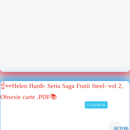
☝👀Helen Hardt- Seria Saga Fratii Steel- vol 2,
Obsesie carte .PDF📚
I Love Books
AUTOR: