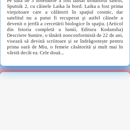
Pe data de 3 noiembrie a fost lansat următorul satelit,
Sputnik 2, cu câinele Laika la bord. Laika a fost prima
vieţuitoare care a călătorit în spaţiul cosmic, dar
satelitul nu a putut fi recuperat şi astfel câinele a
devenit o jertfă a cercetării biologice în spaţiu. (Articol
din Istoria completă a lumii, Editura Kodansha)
Descriere Sumire, o tânără nonconformistă de 22 de ani,
visează să devină scriitoare și se îndrăgostește pentru
prima oară de Miu, o femeie căsătorită și mult mai în
vârstă decât ea. Cele două...