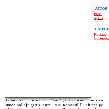
AUTOR:
Plum
Sykes
CATEGO
Romane
Contepor
Blonde de milioane de Plum Sykes descarcă cărți cu
umor onlinje gratis carte .PDF Romanul îl inițiază pe