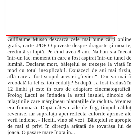
Guillaume Musso descarcă cele mai bune cărți online
gratis, carte .PDF O poveste despre dragoste și moarte,
credință și luptă. Pe cînd avea 8 ani, Nathan s-a înecat
într-un lac, moment în care a fost aspirat într-un tunel de
lumină. Declarat mort, băiețelul se trezește la viață în
mod cu totul inexplicabil. Douăzeci de ani mai tîrziu,
află care a fost scopul acestei „învieri“. Dar va mai fi
vreodată la fel ca toți ceilalți? Și după... a fost tradusă în
12 limbi și este în curs de adaptare cinematografică.
Prolog Lacul se întindea la estul insulei, dincolo de
mlaştinile care mărgineau plantaţiile de răchită. Vremea
era frumoasă. După câteva zile de frig, timpul călduţ
revenise, iar suprafaţa apei reflecta culorile aprinse ale
verii indiene. - Heeiii, vino să vezi! Băieţelul se apropie
de mal şi privi în direcţia arătată de tovarăşa lui de
joacă. O pasăre mare înota în...