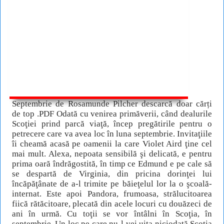
Septembrie de Rosamunde Pilcher descarcă doar cărți
de top .PDF Odată cu venirea primăverii, când dealurile
Scoţiei prind parcă viaţă, încep pregătirile pentru o
petrecere care va avea loc în luna septembrie. Invitaţiile
îi cheamă acasă pe oamenii la care Violet Aird ţine cel
mai mult. Alexa, nepoata sensibilă şi delicată, e pentru
prima oară îndrăgostită, în timp ce Edmund e pe cale să
se despartă de Virginia, din pricina dorinţei lui
încăpăţânate de a-l trimite pe băieţelul lor la o şcoală-
internat. Este apoi Pandora, frumoasa, strălucitoarea
fiică rătăcitoare, plecată din acele locuri cu douăzeci de
ani în urmă. Cu toţii se vor întâlni în Scoţia, în
septembrie. Un loc pe care nu-l vei uita niciodată Scoţia