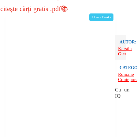
citește cărți gratis .pdf📚
I Love Books
AUTOR:
Kerstin
Gier
CATEGO
Romane
Contepor
Cu un
IQ