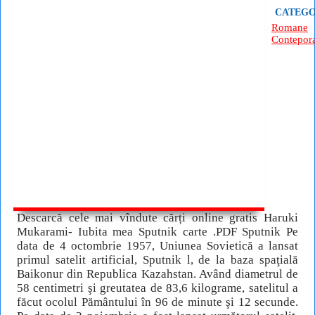
CATEGO
Romane
Contepor
Descarcă cele mai vîndute cărți online gratis Haruki
Mukarami- Iubita mea Sputnik carte .PDF Sputnik Pe
data de 4 octombrie 1957, Uniunea Sovietică a lansat
primul satelit artificial, Sputnik l, de la baza spaţială
Baikonur din Republica Kazahstan. Având diametrul de
58 centimetri şi greutatea de 83,6 kilograme, satelitul a
făcut ocolul Pământului în 96 de minute şi 12 secunde.