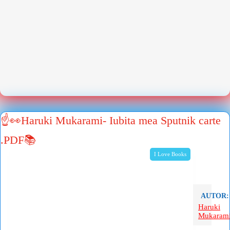
☝👀Haruki Mukarami- Iubita mea Sputnik carte
.PDF📚
I Love Books
AUTOR:
Haruki
Mukaram