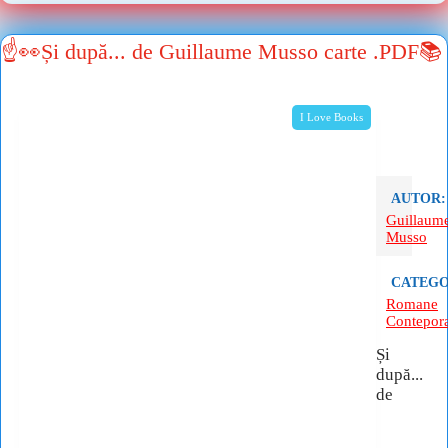
☝👀Și după... de Guillaume Musso carte .PDF📚
I Love Books
AUTOR:
Guillaum
Musso
CATEGO
Romane
Contepor
Și
după...
de