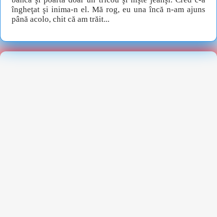
îngheţat şi inima-n el. Mă rog, eu una încă n-am ajuns
până acolo, chit că am trăit...