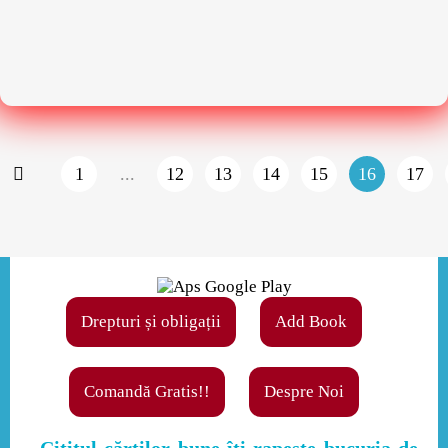
1
...
12
13
14
15
16
17
Drepturi și obligații
Add Book
Comandă Gratis!!
Despre Noi