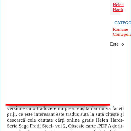
Helen
Hardt
CATEGO
Romane
Contepor
Este o
versiune cu o traducere nu prea reușită dar nu vă faceți
griji, ce este interesant este tradus sută la sută citește și
descarcă cele căutate cărți online gratis Helen Hardt-
Seria Saga Fratii Steel- vol 2, Obsesie carte .PDF A dorit-