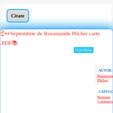
Citate
☝👀Septembrie de Rosamunde Pilcher carte
.PDF📚
I Love Books
AUTOR:
Rosamun
Pilcher
CATEGO
Romane
Contepor