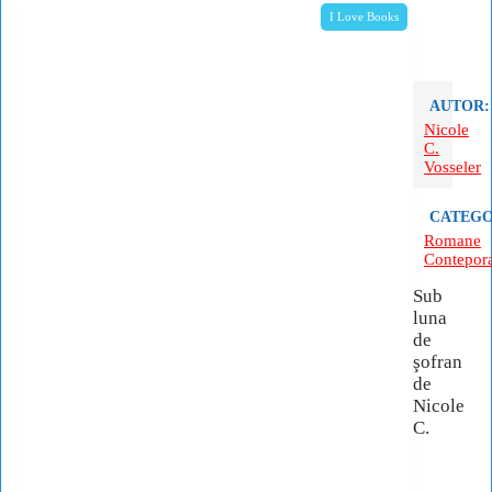
I Love Books
AUTOR:
Nicole
C.
Vosseler
CATEGO
Romane
Contepor
Sub
luna
de
şofran
de
Nicole
C.