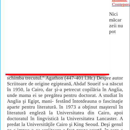
Contepor
Nici
măcar
zeii nu
pot
schimba trecutul." Agathon (447-401 î.Hr.) Despre autor
Scriitoare de origine egipteană, Ahdaf Soueif s-a născut
în 1950, la Cairo, dar şi-a petrecut copilăria în Anglia,
unde mama ei se pregătea pentru doctorat. A studiat în
Anglia şi Egipt, mani- festând întotdeauna o fascinaţie
aparte pentru literatură. în 1973 a obţinut maşterul în
literatură engleză la Universitatea din Cairo, apoi
doctoratul în lingvistică la Universitatea Lancaster. A
predat la Universităţile Cairo şi King Seoud. Deşi genul