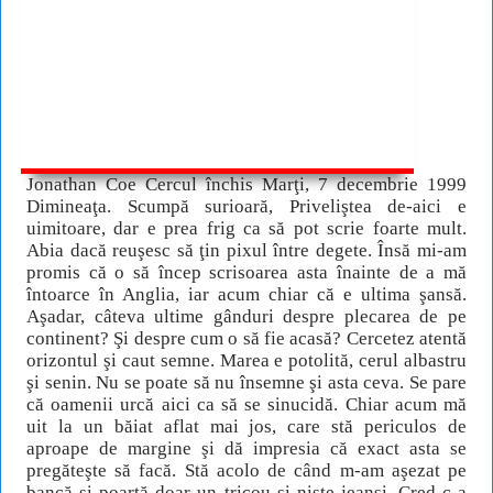
Jonathan Coe Cercul închis Marţi, 7 decembrie 1999
Dimineaţa. Scumpă surioară, Priveliştea de-aici e
uimitoare, dar e prea frig ca să pot scrie foarte mult.
Abia dacă reuşesc să ţin pixul între degete. Însă mi-am
promis că o să încep scrisoarea asta înainte de a mă
întoarce în Anglia, iar acum chiar că e ultima şansă.
Aşadar, câteva ultime gânduri despre plecarea de pe
continent? Şi despre cum o să fie acasă? Cercetez atentă
orizontul şi caut semne. Marea e potolită, cerul albastru
şi senin. Nu se poate să nu însemne şi asta ceva. Se pare
că oamenii urcă aici ca să se sinucidă. Chiar acum mă
uit la un băiat aflat mai jos, care stă periculos de
aproape de margine şi dă impresia că exact asta se
pregăteşte să facă. Stă acolo de când m-am aşezat pe
bancă şi poartă doar un tricou şi nişte jeanşi. Cred c-a