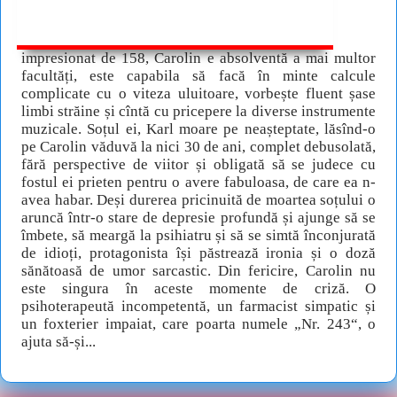
impresionat de 158, Carolin e absolventă a mai multor
facultăți, este capabila să facă în minte calcule
complicate cu o viteza uluitoare, vorbește fluent șase
limbi străine și cîntă cu pricepere la diverse instrumente
muzicale. Soțul ei, Karl moare pe neașteptate, lăsînd-o
pe Carolin văduvă la nici 30 de ani, complet debusolată,
fără perspective de viitor și obligată să se judece cu
fostul ei prieten pentru o avere fabuloasa, de care ea n-
avea habar. Deși durerea pricinuită de moartea soțului o
aruncă într-o stare de depresie profundă și ajunge să se
îmbete, să meargă la psihiatru și să se simtă înconjurată
de idioți, protagonista își păstrează ironia și o doză
sănătoasă de umor sarcastic. Din fericire, Carolin nu
este singura în aceste momente de criză. O
psihoterapeută incompetentă, un farmacist simpatic și
un foxterier impaiat, care poarta numele „Nr. 243“, o
ajuta să-și...