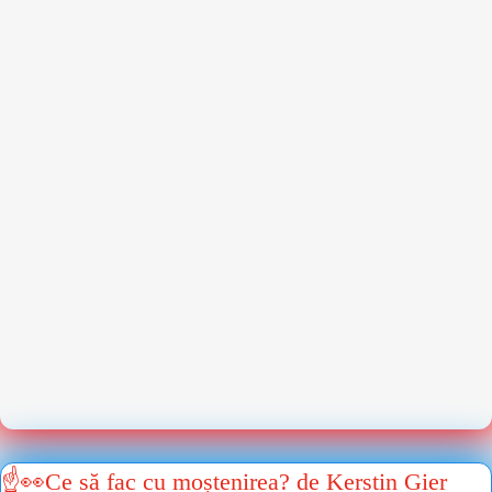
☝👀Ce să fac cu moștenirea? de Kerstin Gier