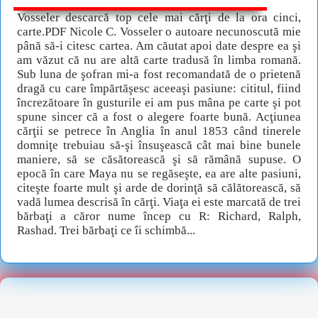
Vosseler descarcă top cele mai cărţi de la ora cinci,
carte.PDF Nicole C. Vosseler o autoare necunoscută mie
până să-i citesc cartea. Am căutat apoi date despre ea şi
am văzut că nu are altă carte tradusă în limba romană.
Sub luna de şofran mi-a fost recomandată de o prietenă
dragă cu care împărtăşesc aceeaşi pasiune: cititul, fiind
încrezătoare în gusturile ei am pus mâna pe carte şi pot
spune sincer că a fost o alegere foarte bună. Acţiunea
cărţii se petrece în Anglia în anul 1853 când tinerele
domniţe trebuiau să-şi însuşească cât mai bine bunele
maniere, să se căsătorească şi să rămână supuse. O
epocă în care Maya nu se regăseşte, ea are alte pasiuni,
citeşte foarte mult şi arde de dorinţă să călătorească, să
vadă lumea descrisă în cărţi. Viaţa ei este marcată de trei
bărbaţi a căror nume încep cu R: Richard, Ralph,
Rashad. Trei bărbaţi ce îi schimbă...