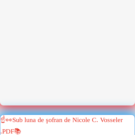
☝👀Sub luna de şofran de Nicole C. Vosseler
.PDF📚