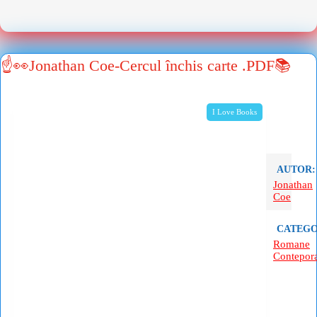
☝👀Jonathan Coe-Cercul închis carte .PDF📚
I Love Books
AUTOR:
Jonathan
Coe
CATEGO
Romane
Contepor