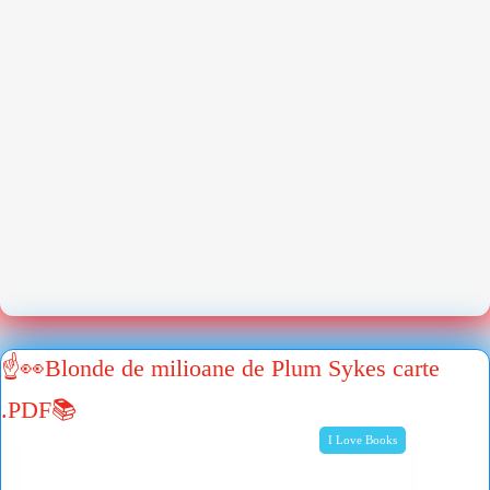
☝👀Blonde de milioane de Plum Sykes carte
.PDF📚
I Love Books