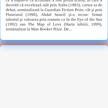
ce a impus-o ca scriitoare a fost proza scurtă, în care a
dovedit că excelează atât prin Aisha (1983), cartea sa de
debut, nominalizată la Guardian Fiction Prize, cât şi prin
Fluierarul (1996), Ahdaf Soueif şi-a recon- firmat
talentul şi valoarea prin romane ca In the Eye of the Sun
(1992) sau The Map of Love (Harta iubirii, 1999),
nominalizat la Man Booker Prize. De...