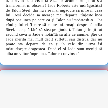
o, a rîvnit-o, a visat la ea... iar acum dorința lui s-a
transformat în obsesie! Jade Roberts este îndrăgostitaă
de Talon Steel, dar nu i se mai îngăduie să intre în casa
lui. Deși decide să mearga mai departe, tînjește încă
după pasiunea pe care ea și Talon au împărtașit-o... Iar
cînd șeful ei îi cere să caute informații despre familia
Steel, acceptă fără să stea pe gînduri. Talon și frații lui
ascund ceva și Jade e hotărîtă sa afle ce anume. Știe ca
Jade merita mai mult decît sufletul său distrus, dar nu
poate sta departe de ea și în cele din urma își
mărturisește dragostea. Dacă el și Jade sunt meniți să
aiba un viitor împreuna, Talon e convins că...