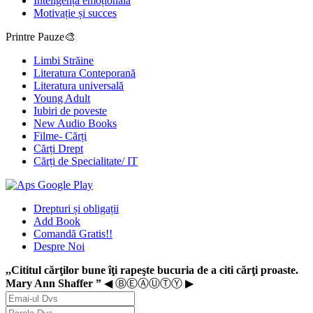
Inteligența emoțională
Motivație și succes
Printre Pauze🎨
Limbi Străine
Literatura Conteporană
Literatura universală
Young Adult
Iubiri de poveste
New Audio Books
Filme- Cărți
Cărți Drept
Cărți de Specialitate/ IT
Drepturi și obligații
Add Book
Comandă Gratis!!
Despre Noi
,,Cititul cărţilor bune îţi rapeşte bucuria de a citi cărţi proaste.
Mary Ann Shaffer ”
◀ ⒷⒺⒶⓊⓉⓎ ▶