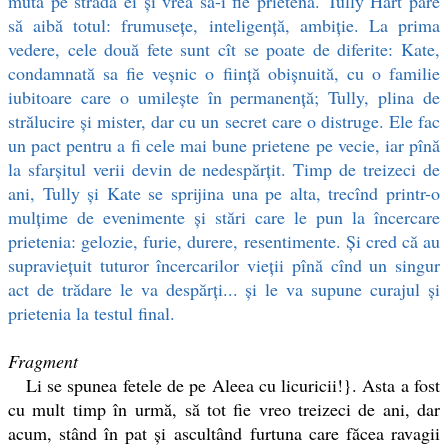
mută pe strada ei și vrea sa-i fie prietenă. Tully Hart pare
să aibă totul: frumusețe, inteligență, ambiție. La prima
vedere, cele două fete sunt cît se poate de diferite: Kate,
condamnată sa fie veșnic o ființă obișnuită, cu o familie
iubitoare care o umilește în permanență; Tully, plina de
strălucire și mister, dar cu un secret care o distruge. Ele fac
un pact pentru a fi cele mai bune prietene pe vecie, iar pînă
la sfarșitul verii devin de nedespărțit. Timp de treizeci de
ani, Tully și Kate se sprijina una pe alta, trecînd printr-o
mulțime de evenimente și stări care le pun la încercare
prietenia: gelozie, furie, durere, resentimente. Și cred că au
supraviețuit tuturor încercarilor vieții pînă cînd un singur
act de trădare le va despărți... și le va supune curajul și
prietenia la testul final.
Fragment
Li se spunea fetele de pe Aleea cu licuricii!}. Asta a fost
cu mult timp în urmă, să tot fie vreo treizeci de ani, dar
acum, stând în pat şi ascultând
furtuna care făcea ravagii