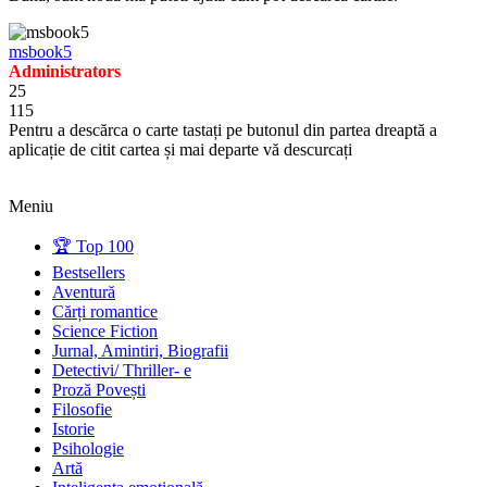
msbook5
Administrators
25
115
Pentru a descărca o carte tastați pe butonul din partea dreaptă a
aplicație de citit cartea și mai departe vă descurcați
Meniu
🏆 Top 100
Bestsellers
Aventură
Cărți romantice
Science Fiction
Jurnal, Amintiri, Biografii
Detectivi/ Thriller- e
Proză Povești
Filosofie
Istorie
Psihologie
Artă