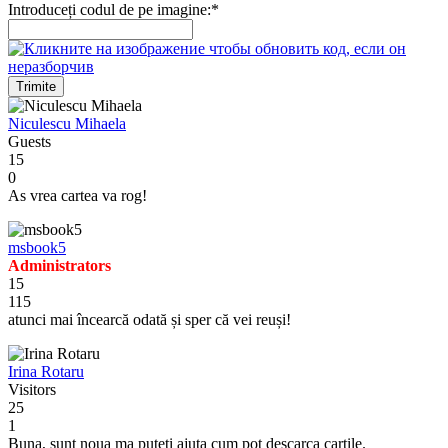
Introduceți codul de pe imagine:
*
Trimite
Niculescu Mihaela
Guests
15
0
As vrea cartea va rog!
msbook5
Administrators
15
115
atunci mai încearcă odată și sper că vei reuși!
Irina Rotaru
Visitors
25
1
Buna, sunt noua ma puteti ajuta cum pot descarca cartile.