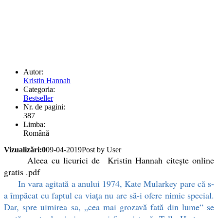
Autor:
Kristin Hannah
Categoria:
Bestseller
Nr. de pagini:
387
Limba:
Română
Vizualizări:0
09-04-2019
Post by User
Aleea cu licurici de Kristin Hannah citește online
gratis .pdf
In vara agitată a anului 1974, Kate Mularkey pare că s-
a împăcat cu faptul ca viața nu are să-i ofere nimic special.
Dar, spre uimirea sa, „cea mai grozavă fată din lume“ se