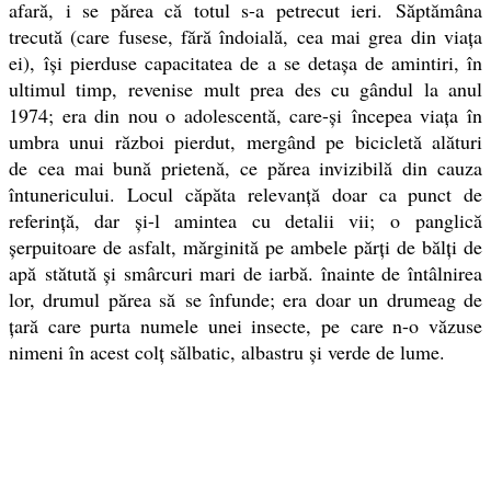
afară, i se părea că totul s-a petrecut ieri. Săptămâna
trecută (care fusese, fără îndoială, cea mai grea din viaţa
ei),
îşi pierduse capacitatea de a se detaşa de amintiri, în
ultimul timp, revenise mult prea des cu gândul la anul
1974; era din nou o adolescentă, care-şi începea viaţa în
umbra unui război pierdut, mergând pe bicicletă alături
de cea mai bună prietenă, ce părea invizibilă din cauza
întunericului. Locul
căpăta relevanţă doar ca punct de
referinţă, dar şi-l amintea cu detalii vii; o panglică
şerpuitoare de asfalt, mărginită pe ambele părţi de bălţi de
apă stătută şi smârcuri mari de iarbă. înainte de întâlnirea
lor, drumul părea să se înfunde; era doar un drumeag de
ţară care purta numele unei insecte, pe care n-o văzuse
nimeni în acest colţ sălbatic, albastru şi verde de lume.