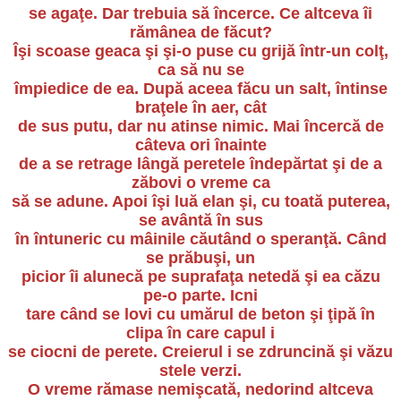
se agaţe. Dar trebuia să încerce. Ce altceva îi
rămânea de făcut?
Îşi scoase geaca şi şi-o puse cu grijă într-un colţ,
ca să nu se
împiedice de ea. După aceea făcu un salt, întinse
braţele în aer, cât
de sus putu, dar nu atinse nimic. Mai încercă de
câteva ori înainte
de a se retrage lângă peretele îndepărtat şi de a
zăbovi o vreme ca
să se adune. Apoi îşi luă elan şi, cu toată puterea,
se avântă în sus
în întuneric cu mâinile căutând o speranţă. Când
se prăbuşi, un
picior îi alunecă pe suprafaţa netedă şi ea căzu
pe-o parte. Icni
tare când se lovi cu umărul de beton şi ţipă în
clipa în care capul i
se ciocni de perete. Creierul i se zdruncină şi văzu
stele verzi.
O vreme rămase nemişcată, nedorind altceva