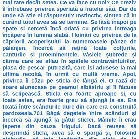
mai tare decât setea. Ce va face cu noi? Ce crezi?
îl întrebase privirea speriată a fratelui său. Dar de
unde să știe el răspunsul? Instinctiv, simțea că în
curând totul avea să se termine. Se lăsă înapoi pe
spate și cercetă încă odată cu privirea întreaga
încăpere în lumina slabă. Hoinări cu privirea de la
căpriorii acoperișului la numeroasele pânze de
păianjen, încercă să rețină toate colțurile,
canturile și proeminențele, vâslele șubrede și
cârma care se aflau în spatele contravântuirilor,
plasa de pescar putrezită, care își adusese la mal
ultima recoltă, în urmă cu multă vreme. Apoi,
privirea îi căzu pe sticla de lângă el. O rază de
soare alunecase pe geamul albăstriu și îl făcuse
să sclipească. Sticla era foarte aproape și, cu
toate astea, era foarte greu să ajungă la ea. Era
fixată între scândurile dure din care era construită
pardoseala.701 Băgă degetele între scânduri și
încercă să ajungă la gâtul sticlei. Mâinile îi erau
țepene din cauza frigului. Dacă reușea să
desprindă sticla, avea să o spargă și, folosind