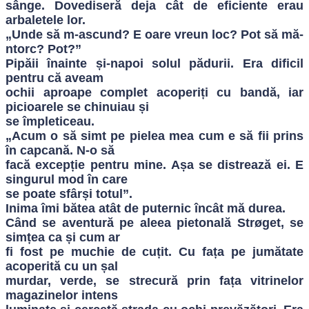
sânge. Dovediseră deja cât de eficiente erau
arbaletele lor.
„Unde să m-ascund? E oare vreun loc? Pot să mă-
ntorc? Pot?”
Pipăii înainte și-napoi solul pădurii. Era dificil
pentru că aveam
ochii aproape complet acoperiți cu bandă, iar
picioarele se chinuiau și
se împleticeau.
„Acum o să simt pe pielea mea cum e să fii prins
în capcană. N-o să
facă excepție pentru mine. Așa se distrează ei. E
singurul mod în care
se poate sfârși totul”.
Inima îmi bătea atât de puternic încât mă durea.
Când se aventură pe aleea pietonală Strøget, se
simțea ca și cum ar
fi fost pe muchie de cuțit. Cu fața pe jumătate
acoperită cu un șal
murdar, verde, se strecură prin fața vitrinelor
magazinelor intens