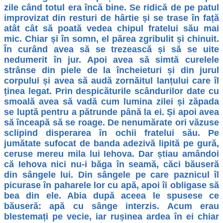
zile când totul era încă bine. Se ridică de pe patul
improvizat din resturi de hârtie și se trase în față
atât cât să poată vedea chipul fratelui său mai
mic. Chiar și în somn, el părea zgribulit și chinuit.
În curând avea să se trezească și să se uite
nedumerit în jur. Apoi avea să simtă curelele
strânse din piele de la încheieturi și din jurul
corpului și avea să audă zornăitul lanțului care îl
ținea legat. Prin despicăturile scândurilor date cu
smoală avea să vadă cum lumina zilei și zăpada
se luptă pentru a pătrunde până la ei. Și apoi avea
să înceapă să se roage. De nenumărate ori văzuse
sclipind disperarea în ochii fratelui său. Pe
jumătate sufocat de banda adezivă lipită pe gură,
ceruse mereu mila lui Iehova. Dar știau amândoi
că Iehova nici nu-i băga în seamă, căci băuseră
din sângele lui. Din sângele pe care paznicul îl
picurase în paharele lor cu apă, apoi îi obligase să
bea din ele. Abia după aceea le spusese ce
băuseră: apă cu sânge interzis. Acum erau
blestemați pe vecie, iar rușinea ardea în ei chiar