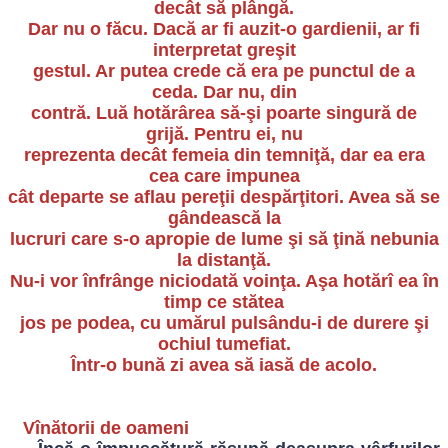
decât să plângă.
Dar nu o făcu. Dacă ar fi auzit-o gardienii, ar fi
interpretat greşit
gestul. Ar putea crede că era pe punctul de a
ceda. Dar nu, din
contră. Luă hotărârea să-şi poarte singură de
grijă. Pentru ei, nu
reprezenta decât femeia din temniţă, dar ea era
cea care impunea
cât departe se aflau pereţii despărţitori. Avea să se
gândească la
lucruri care s-o apropie de lume şi să ţină nebunia
la distanţă.
Nu-i vor înfrânge niciodată voinţa. Aşa hotărî ea în
timp ce stătea
jos pe podea, cu umărul pulsându-i de durere şi
ochiul tumefiat.
Într-o bună zi avea să iasă de acolo.
Vînătorii de oameni