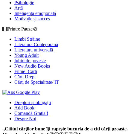
Psihologie
Artă
Inteligența emoțională
Motivație și succes
Printre Pauze🎨
Limbi Străine
Literatura Conteporană
Literatura universală
Young Adult
Iubiri de poveste
New Audio Books
Filme- Cărți
Cărți Drept
Cărți de Specialitate/ IT
Drepturi și obligații
Add Book
Comandă Gratis!!
Despre Noi
,,Cititul cărţilor bune îţi rapeşte bucuria de a citi cărţi proaste.