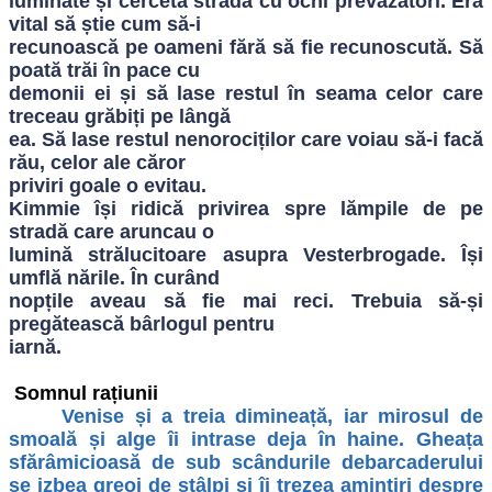
luminate și cercetă strada cu ochi prevăzători. Era
vital să știe cum să-i
recunoască pe oameni fără să fie recunoscută. Să
poată trăi în pace cu
demonii ei și să lase restul în seama celor care
treceau grăbiți pe lângă
ea. Să lase restul nenorociților care voiau să-i facă
rău, celor ale căror
priviri goale o evitau.
Kimmie își ridică privirea spre lămpile de pe
stradă care aruncau o
lumină strălucitoare asupra Vesterbrogade. Își
umflă nările. În curând
nopțile aveau să fie mai reci. Trebuia să-și
pregătească bârlogul pentru
iarnă.
Somnul rațiunii
Venise și a treia dimineață, iar mirosul de
smoală și alge îi intrase deja în haine. Gheața
sfărâmicioasă de sub scândurile debarcaderului
se izbea greoi de stâlpi și îi trezea amintiri despre