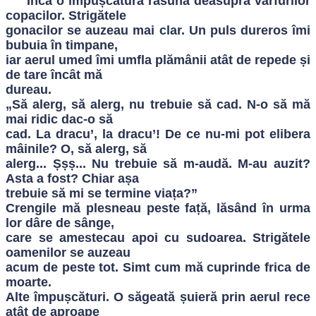
Încă o împușcătură răsună deasupra vârfurilor
copacilor. Strigătele
gonacilor se auzeau mai clar. Un puls dureros îmi
bubuia în timpane,
iar aerul umed îmi umfla plămânii atât de repede și
de tare încât mă
dureau.
„Să alerg, să alerg, nu trebuie să cad. N-o să mă
mai ridic dac-o să
cad. La dracu’, la dracu’! De ce nu-mi pot elibera
mâinile? O, să alerg, să
alerg... Șșș... Nu trebuie să m-audă. M-au auzit?
Asta a fost? Chiar așa
trebuie să mi se termine viața?”
Crengile mă plesneau peste față, lăsând în urma
lor dâre de sânge,
care se amestecau apoi cu sudoarea. Strigătele
oamenilor se auzeau
acum de peste tot. Simt cum mă cuprinde frica de
moarte.
Alte împușcături. O săgeată șuieră prin aerul rece
atât de aproape