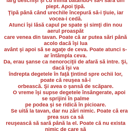
larg deschişi şi cu inima bătându-i să-i sară din
piept. Apoi ţipă.
Ţipă până când urechile începură să-i ţiuie, iar
vocea-i cedă.
Atunci îşi lăsă capul pe spate şi simţi din nou
aerul proaspăt
care venea din tavan. Poate că ar putea sări până
acolo dacă îşi lua
avânt şi apoi să se agaţe de ceva. Poate atunci s-
ar întâmpla ceva.
Da, erau şanse ca nenorociţii de afară să intre. Şi,
dacă îşi va
îndrepta degetele în faţă ţintind spre ochii lor,
poate că reuşea să-i
orbească. Şi avea o şansă de scăpare.
O vreme îşi supse degetele însângerate, apoi
se sprijini în palme
pe podea şi se ridică în picioare.
Se uită la tavan, dar nu zări nimic. Poate că era
prea sus ca să
reuşească să sară până la el. Poate că nu exista
nimic de care să