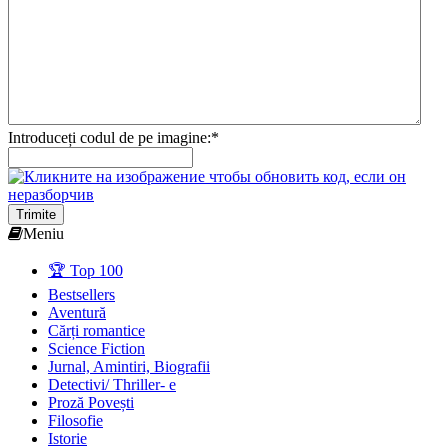
Introduceți codul de pe imagine:
*
Trimite
Meniu
🏆 Top 100
Bestsellers
Aventură
Cărți romantice
Science Fiction
Jurnal, Amintiri, Biografii
Detectivi/ Thriller- e
Proză Povești
Filosofie
Istorie