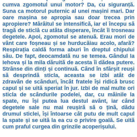
cumva zgomotul unui motor? Da, cu siguranță.
Suna ca motorul puternic al unei mașini mari. Dar
oare mașina se apropia sau doar trecea prin
apropiere? Mârâitul se intensifică, iar el începu să
tragă de sticlă cu atâta disperare, încât îi trosneau
degetele. Apoi, zgomotul se atenuă. Erau mori de
vânt care foșneau și se hurducăiau acolo, afară?
Respirația caldă forma aburi în dreptul chipului
său. De fapt, deocamdată nu se temea. Gândul la
Iehova și la mila dăruită de acesta îi dădea putere.
Strânse din dinți și continuă. Când în sfârșit reuși
să desprindă sticla, aceasta se izbi atât de
zdravăn de scânduri, încât fratele își ridică brusc
capul și se uită speriat în jur. Izbi de mal multe ori
sticla de scândurile podelei, dar, cu mâinile la
spate, nu își putea lua destul avânt, iar când
degetele sale nu mai reușiră să o țină, dădu
drumul sticlei, își întoarse cât putu de mult capul
la spate și se uită la ea cu o privire goală. Se uită
cum praful curgea din grinzile acoperișului.