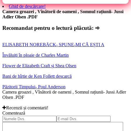
Ghid de descărcare!
Camera groazei , Vînătorii de oameni , Somnul rațiunii- Jussi
Adler Olsen .PDF
Recomandat pentru o lectură plăcută: ➾
ELISABETH NOREBÄCK- SPUNE-MI CĂ EȘTI A
Învăluiţi în ploaie de Charles Martin
Flower de Elizabeth Craft și Shea Olsen
Bani de hîrtie de Ken Follett descarcă
Păzitorii Timpului- Poul Anderson
Camera groazei , Vînătorii de oameni , Somnul rațiunii- Jussi Adler
Olsen .PDF
Recenzii și comentarii!
Comentează