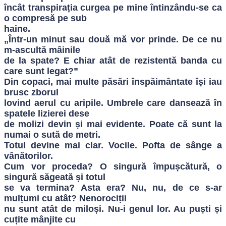
încât transpirația curgea pe mine întinzându-se ca
o compresă pe sub
haine.
„Într-un minut sau două mă vor prinde. De ce nu
m-ascultă mâinile
de la spate? E chiar atât de rezistentă banda cu
care sunt legat?”
Din copaci, mai multe păsări înspăimântate își iau
brusc zborul
lovind aerul cu aripile. Umbrele care dansează în
spatele lizierei dese
de molizi devin și mai evidente. Poate că sunt la
numai o sută de metri.
Totul devine mai clar. Vocile. Pofta de sânge a
vânătorilor.
Cum vor proceda? O singură împușcătură, o
singură săgeată și totul
se va termina? Asta era? Nu, nu, de ce s-ar
mulțumi cu atât? Nenorociții
nu sunt atât de miloși. Nu-i genul lor. Au puști și
cuțite mânjite cu