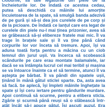
cioburile, să taie legăturile din piele de la
încheieturile lor. De îndată ce acestea cedau,
putea să deschidă cu mâinile lui amorțite
încuietoarea de la spate, să smulgă banda adezivă
de pe gură și să-și dea jos curelele de pe corp și
de la picioare. De îndată ce lanțul care era legat de
curelele din piele nu-l mai ținea prizonier, avea să
se grăbească să-și elibereze fratele mai mic. Îl va
trage în brațele sale și îl va ține până când
corpurile lor vor înceta să tremure. Apoi, își va
aduna toată forța pentru a măcina cu un ciob
lemnul din jurul ușii. Va încerca să scobească
scândurile pe care erau montate balamalele, iar
dacă se va întâmpla lucrul cel mai teribil și mașina
se va întoarce înainte ca el să termine, atunci îl va
aștepta pe bărbat. Îl va pândi din spatele ușii,
ținând în mână gâtul sticlei sparte. Da, asta avea
să facă. Se aplecă, își împleti mâinile înghețate la
spate și își ceru iertare pentru gândurile murdare.
Apoi continuă să scurme, pentru a elibera sticla.
Zgârie și scurmă până reuși să o slăbească într-
atât încât să-i apuce gâtul. Își ascuți auzul. Era