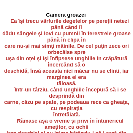
Camera groazei
Ea îşi trecu vârfurile degetelor pe pereţii netezi
până când îi
dădu sângele şi lovi cu pumnii în ferestrele groase
până în clipa în
care nu-şi mai simţi mâinile. De cel puţin zece ori
orbecăise spre
uşa din oţel şi îşi înfipsese unghiile în crăpătură
încercând să o
deschidă, însă aceasta nici măcar nu se clinti, iar
marginea ei era
tăioasă.
Într-un târziu, când unghiile începură să i se
desprindă din
carne, căzu pe spate, pe podeaua rece ca gheaţa,
cu respiraţia
întretăiată.
Rămase aşa o vreme şi privi în întunericul
ameţitor, cu ochii